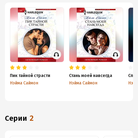
Пик тайной страсти
Стань моей навсегда
Спас
Нэйма Саймон
Нэйма Саймон
Нэйм
Серии
2