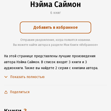
Нэйма Саймон
6 книг
Добавить в избранное
Отправим уведомление, когда появятся новинки.
Вы можете найти автора в разделе Мои Книги «Избранное»
На этой странице представлены лучшие произведения
автора Нэйма Саймон.
В список входят 3 книги и 3
аудиокниги.
Также вы найдете 2 серии с книгами автора.
Изучите более 3 отзыва о творчестве автора и начните
Показать полностью
читать или слушать книги Нэйма Саймон онлайн прямо
на сайте, установите наше удобное приложение для iOS или
Android, чтобы не расставаться с любимыми произведениями
Поделиться
даже без подключения к интернету.