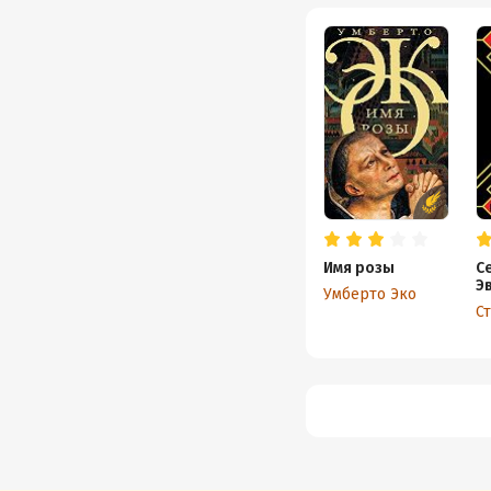
Имя розы
С
Э
Умберто Эко
Х
С