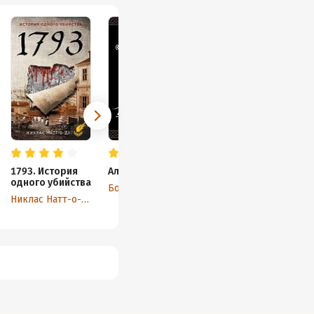
1793. История
Алмазная колесница
Не прощаюсь
одного убийства
Борис Акунин
Борис Акунин
Никлас Натт-о-Даг