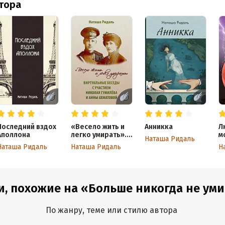
втора
Последний вздох
«Весело жить и
Анникка
Л
Аполлона
легко умирать».
м
Наташа Ридаль
Виртуальные
Ш
Наташа Ридаль
Наташа Ридаль
Н
беседы с
участием
Николая
Гумилева и Анны
Ахматовой
и, похожие на «Больше никогда не ум
По жанру, теме или стилю автора