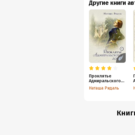
Другие книги а
Проклятье
Адмиральского
дома
Наташа Ридаль
Книг