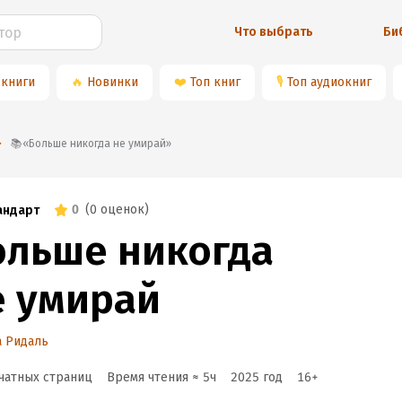
Что выбрать
Би
 книги
🔥
Новинки
❤️
Топ книг
🎙
Топ аудиокниг
📚«Больше никогда не умирай»
0
(
0 оценок
)
андарт
ольше никогда
е умирай
а Ридаль
чатных страниц
Время чтения ≈
5
ч
2025
год
16
+