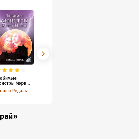
юбимые
онстры Мэри
елли
аташа Ридаль
ирай»