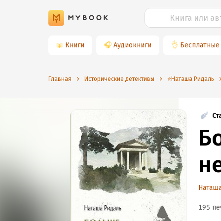
📖
Книги
🎧
Аудиокниги
👌
Бесплатные
Главная
Исторические детективы
⭐️Наташа Ридаль
Ст
Б
н
Наташ
195 пе