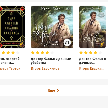
емь смертей
Доктор Фальк и дачные
Доктор Фальк и
велины
убийства
дачные
ардкасл
убийства
тюарт Тёртон
Игорь Евдокимов
Игорь Евдокимов
Еще