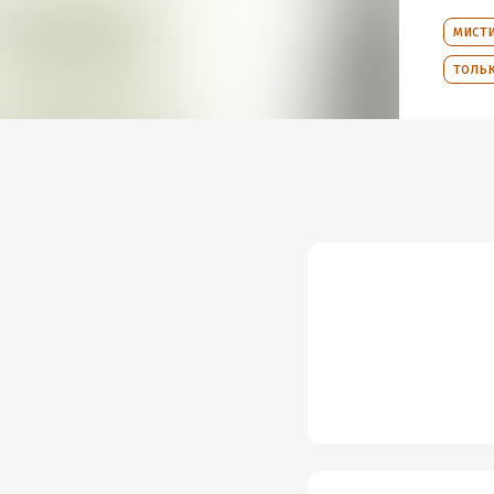
Дата п
мист
тольк