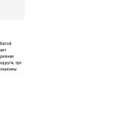
убитой
ает
древних
одруги, где
 знакомы
алом