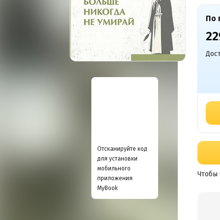
По 
22
Дост
Отсканируйте код
для установки
мобильного
Чтобы 
приложения
MyBook