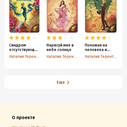
Синдром
Нарисуй мне в
Похожая на
М
отсутствующег
небе солнце
человека и
о ёжика
удивительная
Наталия Терентьева
Наталия Терентьева
Наталия Терентьева
Еще
О проекте