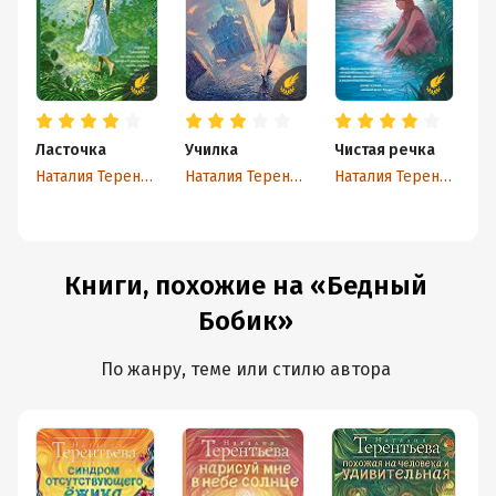
Ласточка
Училка
Чистая речка
С
а
Наталия Терентьева
Наталия Терентьева
Наталия Терентьева
Книги, похожие на «Бедный
Бобик»
По жанру, теме или стилю автора