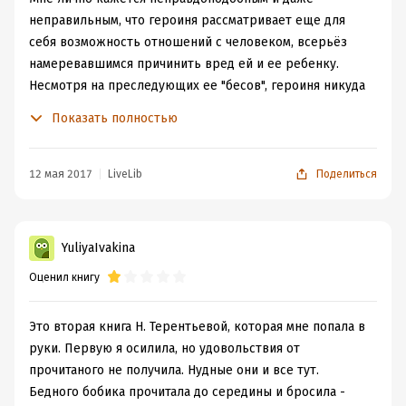
неправильным, что героиня рассматривает еще для
себя возможность отношений с человеком, всерьёз
намеревавшимся причинить вред ей и ее ребенку.
Несмотря на преследующих ее "бесов", героиня никуда
особо не бежит. Возлюбленный ничем не может ей
Показать полностью
помочь из-зай своей необычайной слабости. Конечно,
ее выдержка похвальна, ибо моральное давление
порой страшнее физической угрозы. Развязка
12 мая 2017
LiveLib
Поделиться
достаточно неожиданная. Образ Лоры вообще
потрясающий.
Книга напомнила о двух важных вещах: 1) часто все не
YuliyaIvakina
такое, каким кажется на первый взгляд; 2) берегите
Оценил книгу
своих близких.
Это вторая книга Н. Терентьевой, которая мне попала в
руки. Первую я осилила, но удовольствия от
прочитаного не получила. Нудные они и все тут.
Бедного бобика прочитала до середины и бросила -