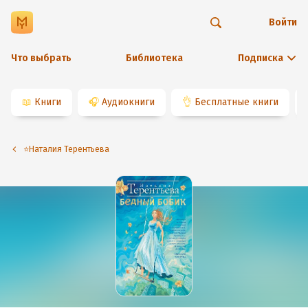
Войти
Что выбрать
Библиотека
Подписка
📖
Книги
🎧
Аудиокниги
👌
Бесплатные книги
⭐️Наталия Терентьева