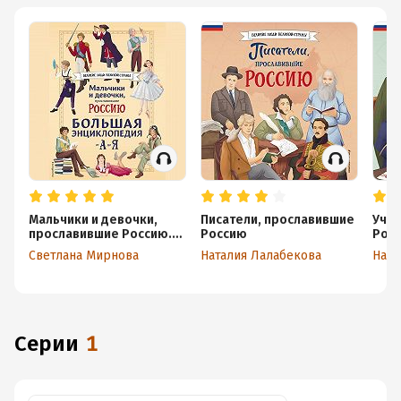
Мальчики и девочки,
Писатели, прославившие
Учё
прославившие Россию.
Россию
Рос
Большая энциклопедия
Светлана Мирнова
Наталия Лалабекова
Ната
от А до Я
Серии
1