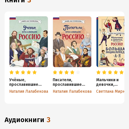
книги
3
Учёные,
Писатели,
Мальчики и
прославившие
прославившие
девочки,
Россию
Россию
прославившие
Наталия Лалабекова
Наталия Лалабекова
Светлана Мирно
Россию. Больша
энциклопедия от
до Я
аудиокниги
3