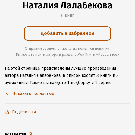
Наталия Лалабекова
6 книг
Добавить в избранное
Отправим уведомление, когда появятся новинки.
Вы можете найти автора в разделе Мои Книги «Избранное»
На этой странице представлены лучшие произведения
автора Наталия Лалабекова.
В список входят 3 книги и 3
аудиокниги.
Также вы найдете 1 подборку и 1 серию
с книгами автора.
Изучите более 5 отзывов о творчестве
Показать полностью
автора и начните читать или слушать книги Наталия
Лалабекова онлайн прямо на сайте, установите наше удобное
приложение для iOS или Android, чтобы не расставаться
Поделиться
с любимыми произведениями даже без подключения
к интернету.