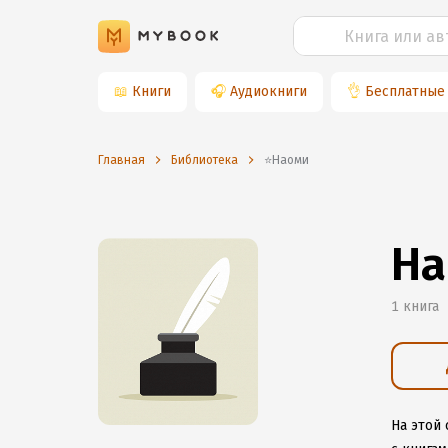
📖
Книги
🎧
Аудиокниги
👌
Бесплатные
Главная
Библиотека
⭐️Наоми
На
1 книга
На этой