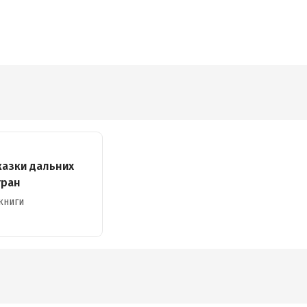
казки дальних
тран
книги