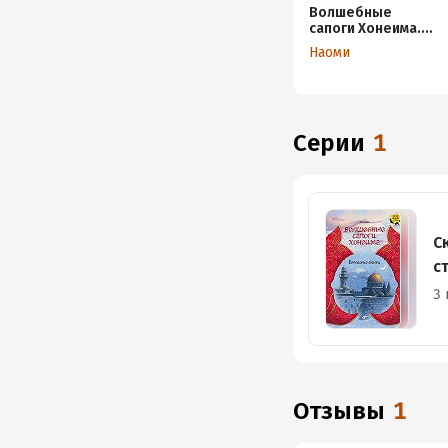
Волшебные
сапоги Хонеима.
Еврейские сказки
Наоми
Серии
1
С
с
3 
Отзывы
1