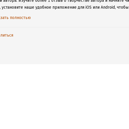
и автора.
Изучите более 1 отзыв о творчестве автора и начните ч
е, установите наше удобное приложение для iOS или Android, что
ключения к интернету.
зать полностью
литься