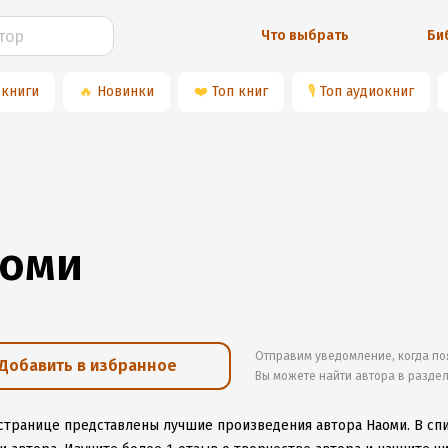
Что выбрать
Би
 книги
🔥
Новинки
❤️
Топ книг
🎙
Топ аудиокниг
оми
Отправим уведомление, когда по
Добавить в избранное
Вы можете найти автора в разде
 странице представлены лучшие произведения автора Наоми.
В спи