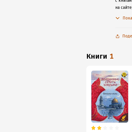
с книгам
на сайт
без под
Пока
Поде
книги
1