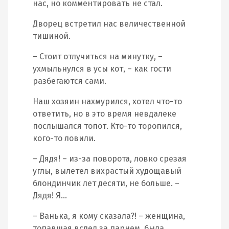
нас, но комментировать не стал.
Дворец встретил нас величественной
тишиной.
– Стоит отлучиться на минутку, –
ухмыльнулся в усы кот, – как гости
разбегаются сами.
Наш хозяин нахмурился, хотел что-то
ответить, но в это время невдалеке
послышался топот. Кто-то торопился,
кого-то ловили.
– Дядя! – из-за поворота, ловко срезая
углы, вылетел вихрастый худощавый
блондинчик лет десяти, не больше. –
Дядя! Я…
– Ванька, я кому сказала?! – женщина,
топавшая вслед за парнем, была