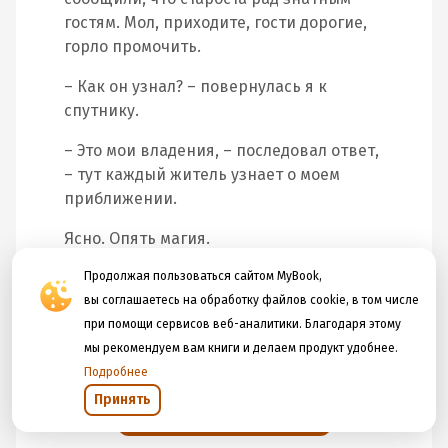
гостям. Мол, приходите, гости дорогие,
горло промочить.
– Как он узнал? – повернулась я к
спутнику.
– Это мои владения, – последовал ответ,
– тут каждый житель узнает о моем
приближении.
Ясно. Опять магия.
Деревня оказалась небольшой, домов
Продолжая пользоваться сайтом MyBook,
двадцать, не больше. Причем крепких
вы соглашаетесь на обработку файлов cookie, в том числе
таких и домов, и хозяйств. Люди тут
при помощи сервисов веб-аналитики. Благодаря этому
явно не бедствовали. Огороды, сады,
мы рекомендуем вам книги и делаем продукт удобнее.
хлева, курятники – всё так и кричало о
Подробнее
собственниках, процветавших под
Принять
Открыть в приложении
кощеевой рукой.