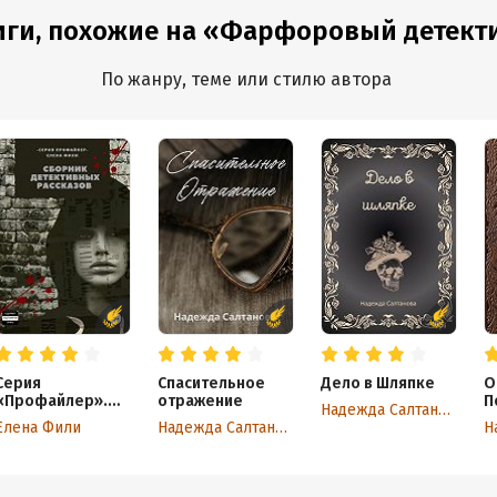
иги, похожие на «Фарфоровый детект
По жанру, теме или стилю автора
Серия
Спасительное
Дело в Шляпке
О
«Профайлер».
отражение
П
Надежда Салтанова
Сборник
Елена Фили
Надежда Салтанова
детективных
рассказов