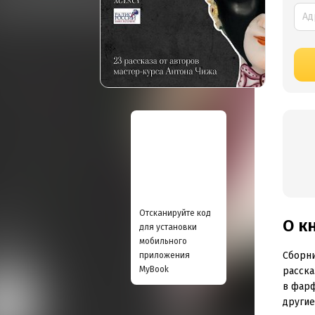
Отсканируйте код
О к
для установки
мобильного
Сборн
приложения
MyBook
расска
в фарф
другие