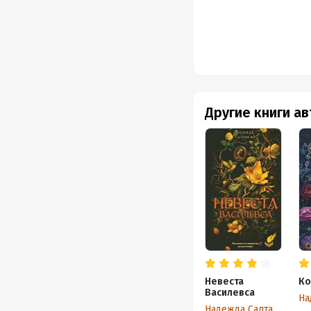
Другие книги а
Невеста
Ко
Василевса
Надежда Салтанова