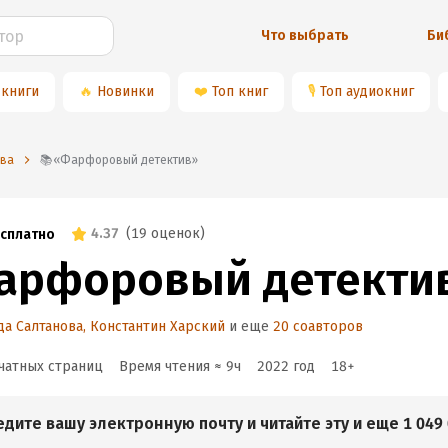
Что выбрать
Би
 книги
🔥
Новинки
❤️
Топ книг
🎙
Топ аудиокниг
ова
📚«Фарфоровый детектив»
4.37
(
19 оценок
)
сплатно
арфоровый детекти
а Салтанова
,
Константин Харский
и еще
20 соавторов
чатных страниц
Время чтения ≈
9
ч
2022
год
18
+
едите вашу электронную почту и читайте эту и еще 1 049 