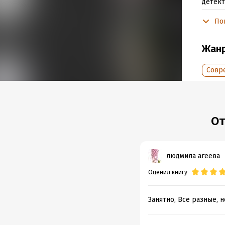
детект
свои т
По
Чи
Жан
Подр
Совр
Объем
Год из
Дата п
От
людмила агеева
Оценил книгу
Занятно, Все разные, 