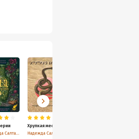
перии
Хрупкая месть
Надежда Салтанова
Надежда Салтанова