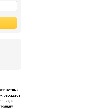
росюжетный
ех рассказов
ения, а
астоящим