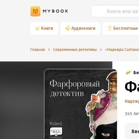
📖
Книги
🎧
Аудиокниги
👌
Бесплатные
Главная
Современные детективы
⭐️Надежда Салтан
Бе
Ф
Надежд
345 пе
Вв