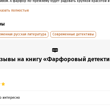
ивом. А фарфор по-прежнему будет радовать хрупкой красотой и
айны.
казать полностью
тать отрывок
ры
обная информация
еменная русская литература
Современные детективы
:
621012
ISBN (EAN):
9785005677495
дания:
2022
Время на чтение:
9
ч.
оступления:
10 августа 2022
зывы на книгу «Фарфоровый детект
но интересно