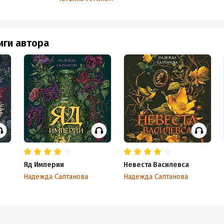
иги автора
Яд Империи
Невеста Василевса
Надежда Салтанова
Надежда Салтанова