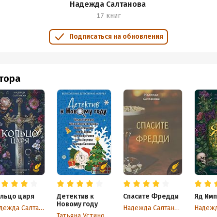
Надежда Салтанова
17 книг
Подписаться на обновления
втора
льцо царя
Детектив к
Спасите Фредди
Яд Им
Новому году
Надежда Салтанова
Надежда Салтанова
Татьяна Устинова