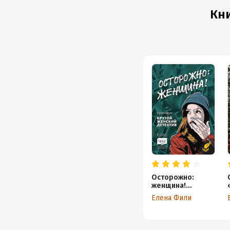
Кн
Осторожно:
женщина!
Практикум
Елена Фили
«Крутой женский
детектив»