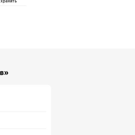
 хранить
ив»