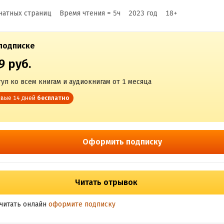
чатных страниц
Время чтения ≈
5
ч
2023
год
18
+
подписке
9 руб.
уп ко всем книгам и аудиокнигам от 1 месяца
вые 14 дней
бесплатно
Оформить подписку
Читать отрывок
читать онлайн
оформите подписку