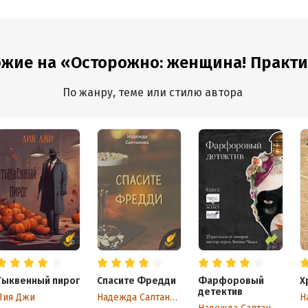
ожие на «Осторожно: женщина! Практик
По жанру, теме или стилю автора
Тыквенный пирог
Спасите Фредди
Фарфоровый
Х
детектив
Лия Джи
Надежда Салтанова