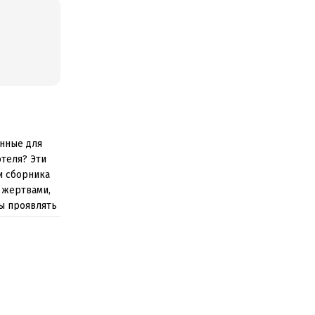
енные для
теля? Эти
и сборника
 жертвами,
ы проявлять
а чистую