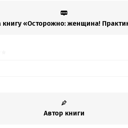
дания:
2023
Время на чтение:
5
ч.
оступления:
16 марта 2025
 книгу «Осторожно: женщина! Практику
Автор книги