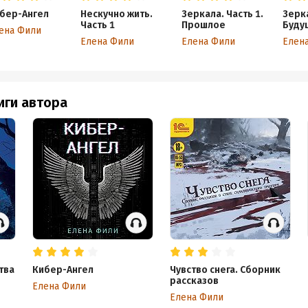
бер-Ангел
Нескучно жить.
Зеркала. Часть 1.
Зерка
Часть 1
Прошлое
Буду
ена Фили
Елена Фили
Елена Фили
Елен
иги автора
тва
Кибер-Ангел
Чувство снега. Сборник
рассказов
Елена Фили
Елена Фили