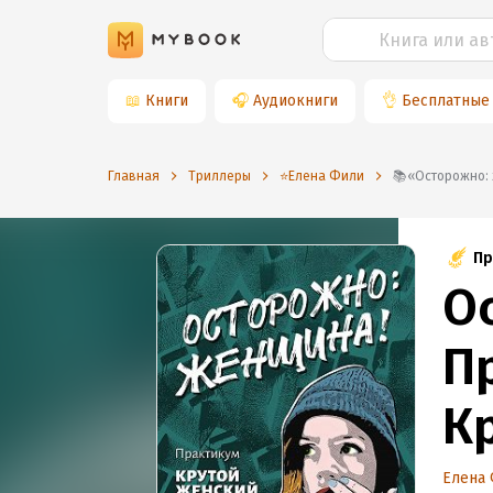
📖
Книги
🎧
Аудиокниги
👌
Бесплатные
Главная
Триллеры
⭐️Елена Фили
📚«Осторожн
Пр
О
П
К
Елена