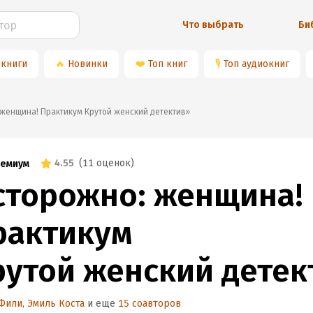
Что выбрать
Би
 книги
🔥
Новинки
❤️
Топ книг
🎙
Топ аудиокниг
о: женщина! Практикум Крутой женский детектив»
4.55
(
11 оценок
)
емиум
сторожно: женщина!
рактикум
рутой женский детек
 Фили
,
Эмиль Коста
и еще
15 соавторов