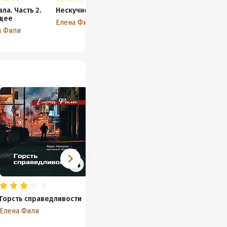
ла. Часть 2.
Нескучно жить 2
щее
Елена Фили
а Фили
Горсть справедливости
Свет, отраженный от
Чужая 
пыли
Елена Фили
Елена 
Елена Фили