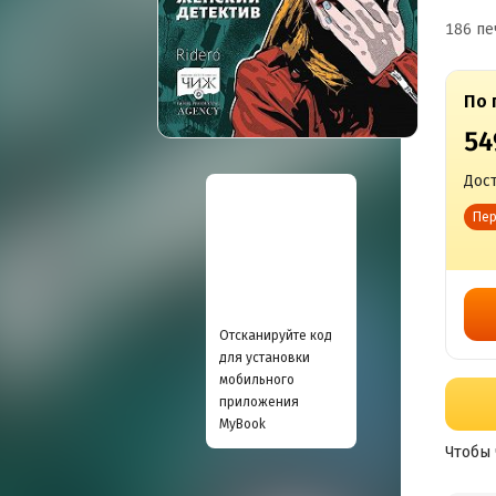
186 пе
По 
54
Дост
Пер
Отсканируйте код
для установки
мобильного
приложения
MyBook
Чтобы 