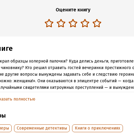
Оцените книгу
ниге
крал образцы холерной палочки? Куда делись деньги, приготовл
 чиновнику? Кто решил отравить гостей вечеринки престижного о
ие другие вопросы вынуждены задавать себе и следствию героин
ожно: женщина!». Они оказываются в эпицентре событий — когда
случайными свидетелями хитроумных преступлений — и вынужден
 наблюдательности и обаяния, чтобы вывести злоумышленников н
казать полностью
ры
обная информация
леры
Современные детективы
Книги о приключениях
:
335279
ISBN (EAN):
9785005973207