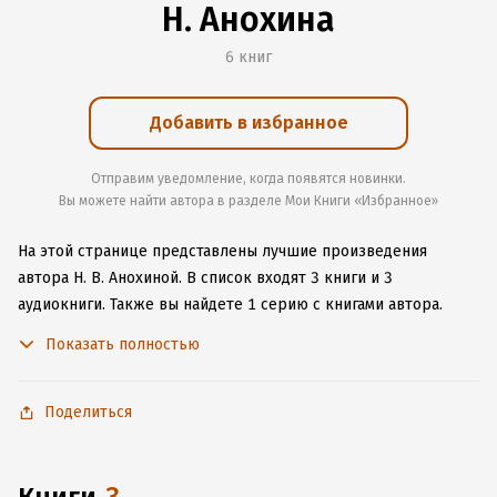
Н. Анохина
6 книг
Добавить в избранное
Отправим уведомление, когда появятся новинки.
Вы можете найти автора в разделе Мои Книги «Избранное»
На этой странице представлены лучшие произведения
автора Н. В. Анохиной.
В список входят 3 книги и 3
аудиокниги.
Также вы найдете 1 серию с книгами автора.
Начните читать или слушать книги Н. В. Анохиной онлайн
Показать полностью
прямо на сайте, установите наше удобное приложение для
iOS или Android, чтобы не расставаться с любимыми
произведениями даже без подключения к интернету.
Поделиться