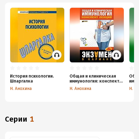
История психологии.
Общая и клиническая
Обща
Шпаргалка
иммунология: конспект
имм
лекций
Н. Анохина
Н. Анохина
Н. А
Серии
1