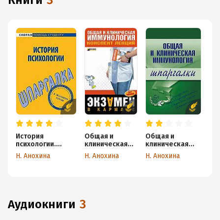
книги
3
История
Общая и
Общая и
психологии.
клиническая
клиническая
Шпаргалка
иммунология:
иммунология
Н. Анохина
Н. Анохина
Н. Анохина
конспект
лекций
аудиокниги
3