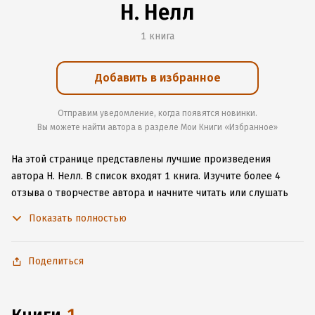
Н. Нелл
1 книга
Добавить в избранное
Отправим уведомление, когда появятся новинки.
Вы можете найти автора в разделе Мои Книги «Избранное»
На этой странице представлены лучшие произведения
автора Н. Нелл.
В список входят 1 книга.
Изучите более 4
отзыва о творчестве автора и начните читать или слушать
книги Н. Нелл онлайн прямо на сайте, установите наше
Показать полностью
удобное приложение для iOS или Android, чтобы
не расставаться с любимыми произведениями даже без
подключения к интернету.
Поделиться