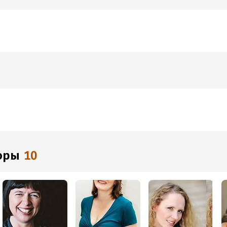
торы
10