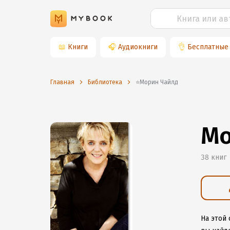
📖
Книги
🎧
Аудиокниги
👌
Бесплатные
Главная
Библиотека
⭐️Морин Чайлд
Мо
38 книг
На этой