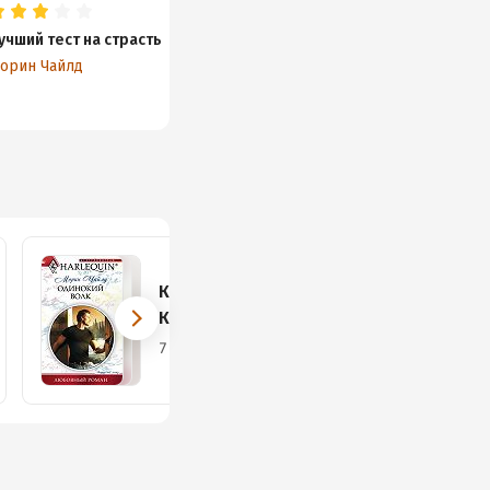
учший тест на страсть
Тот самый мужчина
Удачный 
орин Чайлд
Морин Чайлд
Морин Чай
Кинги
Калифорнии
7 книг