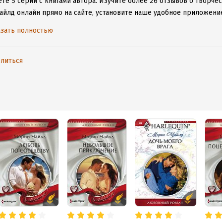
те 5 серий с книгами автора.
Изучите более 26 отзывов о творчес
айлд онлайн прямо на сайте, установите наше удобное приложение 
ыми произведениями даже без подключения к интернету.
зать полностью
литься