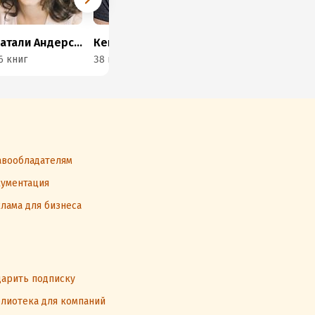
Натали Андерсон
Кейт Хьюит
Эбби Грин
Ки
6 книг
38 книг
38 книг
29 
вообладателям
ументация
лама для бизнеса
арить подписку
лиотека для компаний