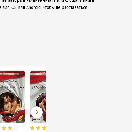
тве автора и начните читать или слушать книги
для iOS или Android, чтобы не расставаться