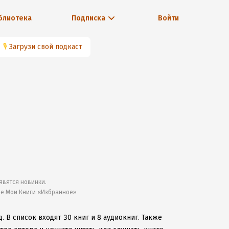
блиотека
Подписка
Войти
🎙
Загрузи свой подкаст
явятся новинки.
ле Мои Книги «Избранное»
д.
В список входят 30 книг и 8 аудиокниг.
Также