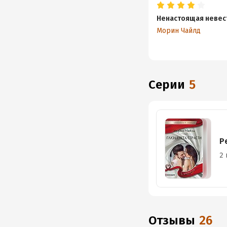
Ненастоящая невес
Морин Чайлд
Серии
5
Р
2 
Отзывы
26