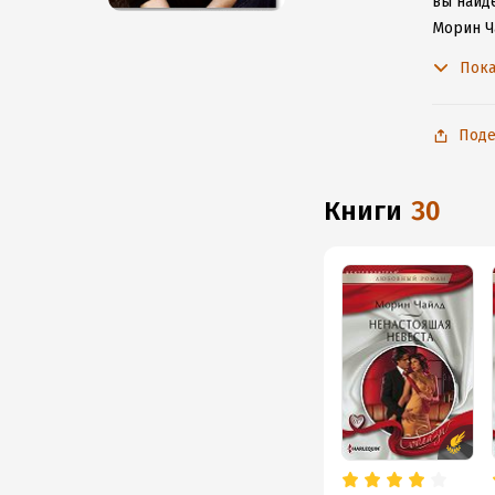
вы найде
Морин Ч
с любим
Пока
Поде
книги
30