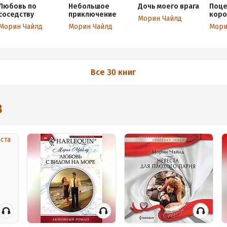
Любовь по
Небольшое
Дочь моего врага
Поце
соседству
приключение
коро
Морин Чайлд
Морин Чайлд
Морин Чайлд
Мори
Все 30 книг
8