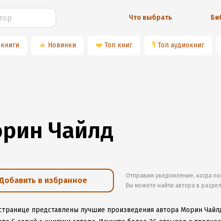
Что выбрать
Би
 книги
🔥
Новинки
❤️
Топ книг
🎙
Топ аудиокниг
рин Чайлд
Отправим уведомление, когда по
Добавить в избранное
Вы можете найти автора в разде
 странице представлены лучшие произведения автора Морин Чайл