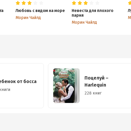
та
Любовь с видом на море
Невеста для плохого
Л
парня
Морин Чайлд
М
Морин Чайлд
Поцелуй –
ебенок от босса
Harlequin
книги
228 книг