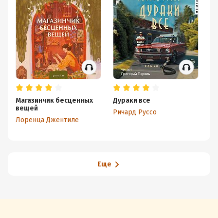
Магазинчик бесценных
Дураки все
Не
вещей
Ричард Руссо
Зо
Лоренца Джентиле
Еще