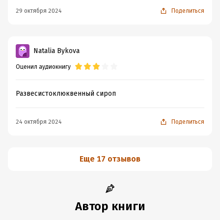
Дата написания:
1 января 2023
29 октября 2024
Поделиться
Год издания:
2024
Дата поступления:
11 октября 2024
Переводчик:
Элла Гохмарк
Natalia Bykova
Оценил аудиокнигу
Развесистоклюквенный сироп
24 октября 2024
Поделиться
Еще 17 отзывов
Автор книги