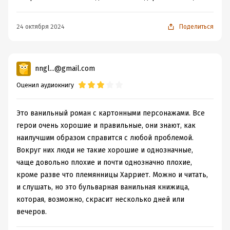
сочувствием и нежностью. Моника Вуд наглядно
показывает, как люди могут удивлять друг друга и себя
24 октября 2024
Поделиться
самих. Очень человечный, теплый и трогательный роман,
настоятельно рекомендуется всем, кому понравились
„Необычайно умные создания“
, –
Booklist
nngl...@gmail.com
Внимание! Фонограмма содержит нецензурную брань.
Оценил аудиокнигу
© Monica Wood, 2023
© Элла Гохмарк, перевод, 2024
Это ванильный роман с картонными персонажами. Все
© ООО «Издательский Дом Фантом Пресс», оформление,
герои очень хорошие и правильные, они знают, как
издание, 2024
наилучшим образом справится с любой проблемой.
Вокруг них люди не такие хорошие и однозначные,
Запись произведена Аудио Издательством ВИМБО
чаще довольно плохие и почти однозначно плохие,
©&℗ ООО «Вимбо», 2024
кроме разве что племянницы Харриет. Можно и читать,
и слушать, но это бульварная ванильная книжица,
Продюсеры: Вадим Бух, Михаил Литваков
которая, возможно, скрасит несколько дней или
вечеров.
Подробная информация