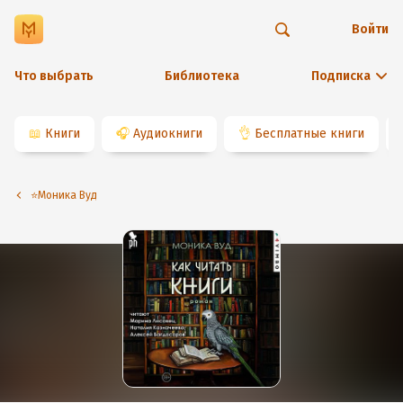
Войти
Что выбрать
Библиотека
Подписка
📖
Книги
🎧
Аудиокниги
👌
Бесплатные книги
⭐️Моника Вуд