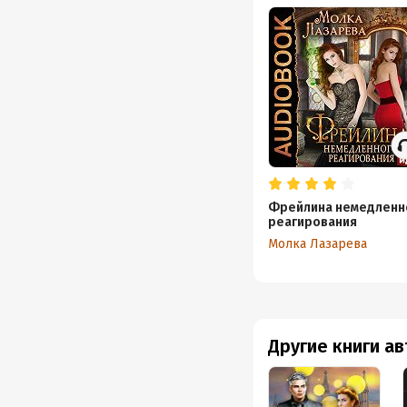
Фрейлина немедленн
реагирования
Молка Лазарева
Другие книги а