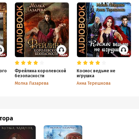
ого
Фрейлина королевской
Космос ведьме не
безопасности
игрушка
Молка Лазарева
Анна Терешкова
втора