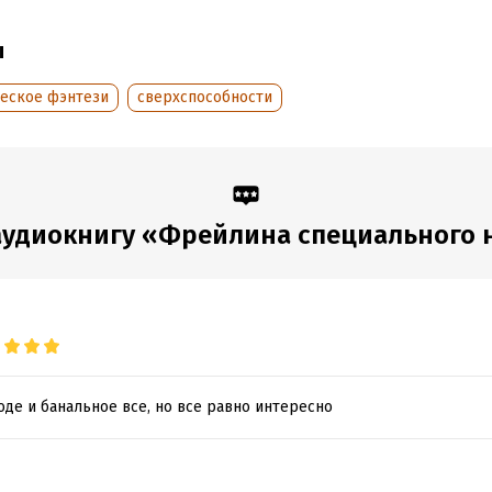
К
ы
ческое фэнтези
сверхспособности
обная информация
аписания:
1 января 2016
ISBN (EAN):
9785535562063
дания:
2017
аудиокнигу «Фрейлина специального 
оде и банальное все, но все равно интересно