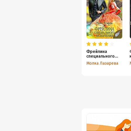
Фрейлина
специального
назначения
Молка Лазарева