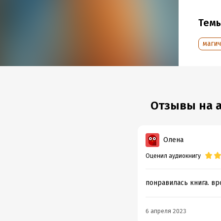
© ИДД
Тем
маги
Подр
Дата н
Год из
Отзывы на 
Олена
Оценил аудиокнигу
понравилась книга. вр
6 апреля 2023