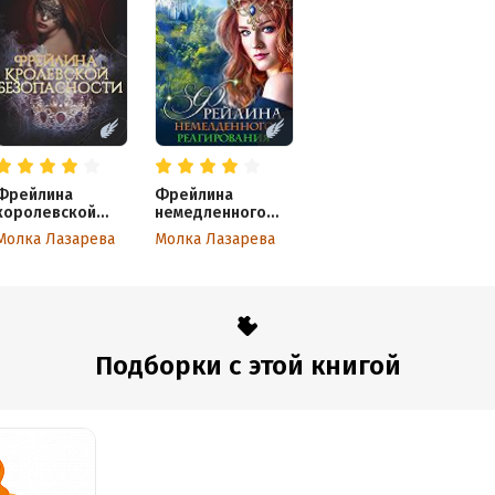
Фрейлина
Фрейлина
королевской
немедленного
безопасности
реагирования
Молка Лазарева
Молка Лазарева
Подборки с этой книгой