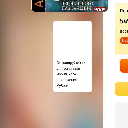
По 
54
Дост
Пер
Отсканируйте код
для установки
мобильного
приложения
MyBook