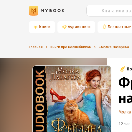
📖
Книги
🎧
Аудиокниги
👌
Бесплатные
Главная
Книги про волшебников
⭐️Молка Лазарева
Пр
Ф
н
Молка
12 час.