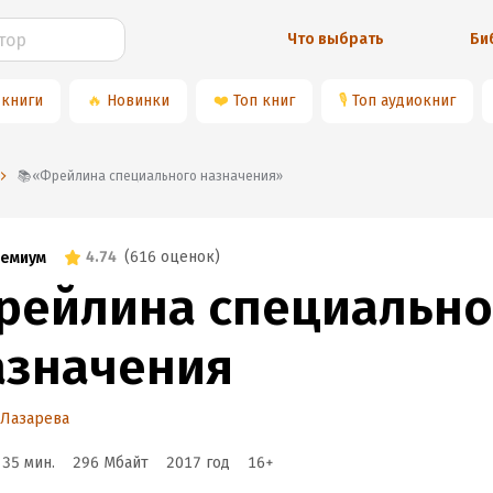
Что выбрать
Би
 книги
🔥
Новинки
❤️
Топ книг
🎙
Топ аудиокниг
📚«Фрейлина специального назначения»
4.74
(
616 оценок
)
емиум
рейлина специально
азначения
 Лазарева
 35 мин.
296 Мбайт
2017
год
16
+