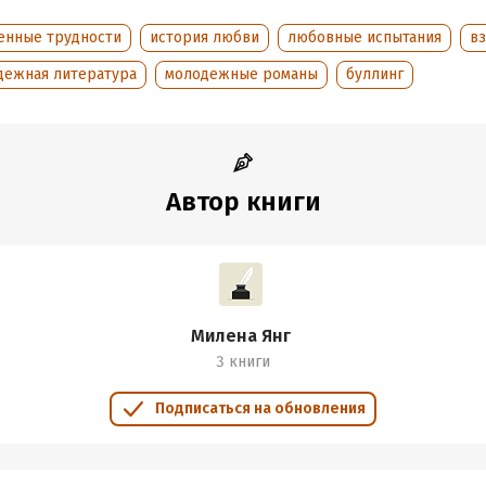
енные трудности
история любви
любовные испытания
в
обная информация
дежная литература
молодежные романы
буллинг
аписания:
1 января 2021
ISBN (EAN):
9785171421328
дания:
2022
оступления:
31 мая 2023
Автор книги
Милена Янг
3 книги
Подписаться на обновления