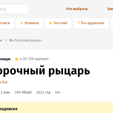
Что выбрать
Би
 книги
🔥
Новинки
❤️
Топ книг
🎙
Топ аудиокниг
нг
📚«Порочный рыцарь»
4.35
(
20 оценок
)
емиум
орочный рыцарь
а Янг
 3 мин.
390 Мбайт
2022
год
18
+
подписке