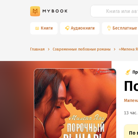
📖
Книги
🎧
Аудиокниги
👌
Бесплатные
Главная
Современные любовные романы
⭐️Милена Я
Пр
П
Милен
13 час.
По 