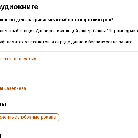
аудиокниге
жно ли сделать правильный выбор за короткий срок?
звестный гонщик Данверса и молодой лидер банды “Черные драко
аф ломится от скелетов, а сердце давно и бесповоротно занято.
обычная девчонка, оказавшаяся в грязном районе Данверса волей
казать полностью
тельств. Теперь любой ее шаг – это борьба за выживание.
грехов, разврата и наслаждений. Место, полное искушений и ожи
ров.
я Савельева
о три месяца, чтобы совершить правильный выбор или навсегда 
ры
ормлении издания использованы материалы по лицензии shutters
еменные любовные романы
на Янг, текст, 2021
«Издательство АСТ», 2022
ы