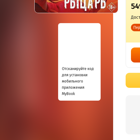
54
Дост
Пер
Отсканируйте код
для установки
мобильного
приложения
MyBook