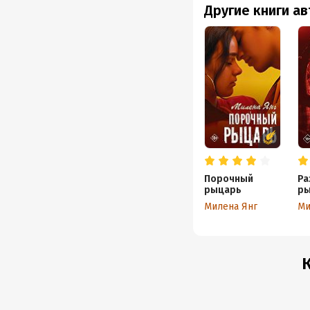
Другие книги а
Порочный
Ра
рыцарь
ры
Милена Янг
Ми