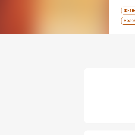
жизн
Подр
моло
Дата н
Год из
Дата п