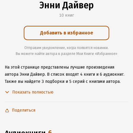
Энни Дайвер
10 книг
Добавить в избранное
Отправим уведомление, когда появятся новинки.
Вы можете найти автора в разделе Мои Книги «Избранное»
На этой странице представлены лучшие произведения
автора Энни Дайвер.
В список входят 4 книги и 6 аудиокниг.
Также вы найдете 3 подборки и 5 серий с книгами автора.
Изучите более 8 отзывов о творчестве автора и начните
Показать полностью
читать или слушать книги Энни Дайвер онлайн прямо
на сайте, установите наше удобное приложение для iOS или
Android, чтобы не расставаться с любимыми произведениями
Поделиться
даже без подключения к интернету.