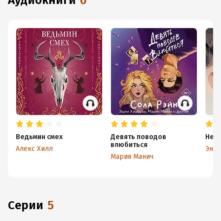
аудиокниги
6
Ведьмин смех
Девять поводов
Нет 
влюбиться
Алекс Хилл
Энни
Мария Манич
Серии
5