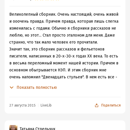
Великолепный сборник. Очень настоящий, очень живой
и ооочень правда. Причем правда, которая лишь слегка
изменилась с годами. Обычно я сборники рассказов не
люблю, но этот... Стал просто эталоном для меня. Даже
странно, что так мало человек его прочитали.
Значит так, это сборник рассказов и фельетонов
писателя, написанных в 20-х-30-х годах XX века. То есть
в весьма переломный момент нашей истории. Причем в
основном обыгрывается НЭП. И этим сборник мне
очень напомнил "Двенадцать стульев". В нем есть все -
от пьянства и до просто типичных перегибов. Да еще и
Показать полностью
письма читателей к автору добавляют веселья, чего уж
там.
Но помимо весьма забавных вещей, в сборнике есть и
27 августа 2015
LiveLib
Поделиться
куда более серьезные вещи - рассказы о революции, о
гражданской войне. От них иной раз просто мороз по
коже.
Татьяна Стрельчук