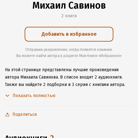
Михаил Савинов
2 книги
Добавить в избранное
Отправим уведомление, когда появятся новинки.
Вы можете найти автора в разделе Мои Книги «Избранное»
На этой странице представлены лучшие произведения
автора Михаила Савинова.
В список входят 2 аудиокниги.
Также вы найдете 2 подборки и 3 серии с книгами автора.
Изучите более 5 отзывов о творчестве автора и начните
Показать полностью
читать или слушать книги Михаила Савинова онлайн прямо
на сайте, установите наше удобное приложение для iOS или
Android, чтобы не расставаться с любимыми произведениями
Поделиться
даже без подключения к интернету.