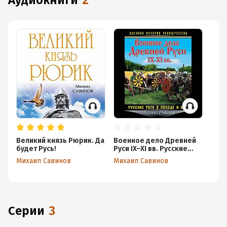
аудиокниги
2
Великий князь Рюрик. Да
Военное дело Древней
будет Русь!
Руси IX–XI вв. Русские
рати в походе и бою
Михаил Савинов
Михаил Савинов
Серии
3