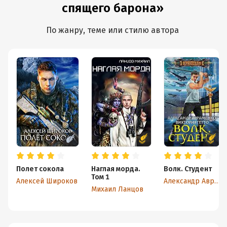
спящего барона»
По жанру, теме или стилю автора
Полет сокола
Наглая морда.
Волк. Студент
Том 1
Алексей Широков
Александр Авраменко
Михаил Ланцов