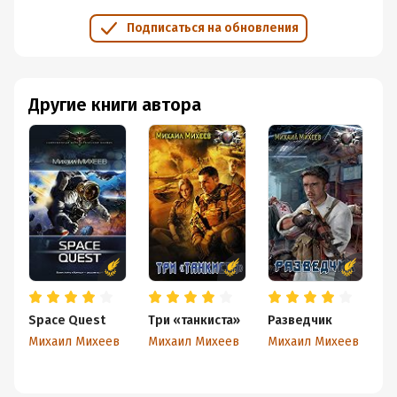
Подписаться на обновления
Другие книги автора
Space Quest
Три «танкиста»
Разведчик
И
с
Михаил Михеев
Михаил Михеев
Михаил Михеев
М