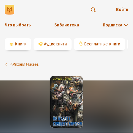
Войти
Что выбрать
Библиотека
Подписка
📖
Книги
🎧
Аудиокниги
👌
Бесплатные книги
⭐️Михаил Михеев