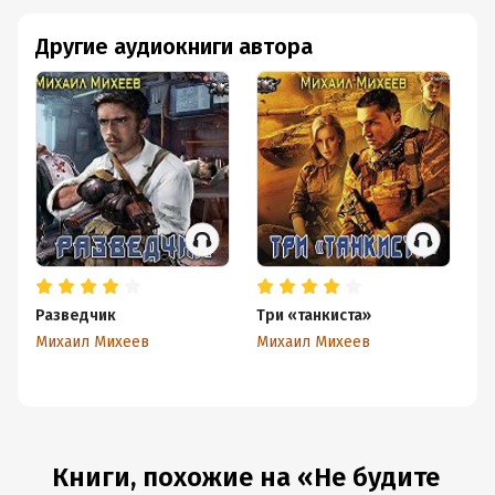
Другие аудиокниги автора
Разведчик
Три «танкиста»
На
Михаил Михеев
Михаил Михеев
Ми
Книги, похожие на «Не будите