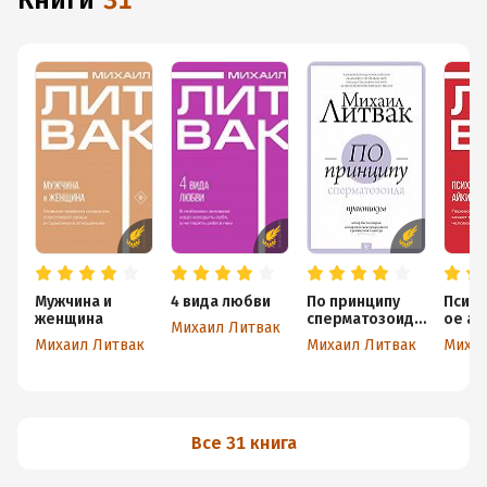
книги
31
Мужчина и
4 вида любви
По принципу
Психо
женщина
сперматозоида
ое ай
Михаил Литвак
. Практикум
Михаил Литвак
Михаил Литвак
Михаи
Все 31 книга