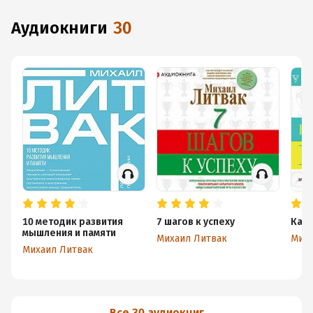
аудиокниги
30
10 методик развития
7 шагов к успеху
Как 
мышления и памяти
Михаил Литвак
Миха
Михаил Литвак
Все 30 аудиокниг