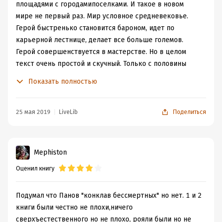
Но все же я бы книгу разделила на три части пусть и не
площадями с городамипоселками. И такое в новом
равные. Первая Попаданец , вторая поселенец и
мире не первый раз. Мир условное средневековье.
третья барон. В каждой было что понравилось а что
Герой быстренько становится бароном, идет по
нет. Кто то возможно будет фыркать от полигамных
карьерной лестнице, делает все больше големов.
семей. Но я спокойно смотрела на это по сути люди
Герой совершенствуется в мастерстве. Но в целом
просто пытались выжить в чужом мире. Мир тоже не
текст очень простой и скучный. Только с половины
прост хотя его можно отнести к эпохе феодальной
третьей (самиздатовской) книги идут интересные
Показать полностью
власти. И по сравнению с некоторыми обычаями две
приключения. Но будет ли продолжение?..
жены здесь вполне себе скромное явление.
Поведение героя почти всегда было адекватное , он не
25 мая 2019
LiveLib
Поделиться
вел себя как то по варварски , да он мог быть резким и
грубым . Но это скорее от усталости ведь на нем
оборона и жизни людей.
Mephiston
Оценил книгу
Подумал что Панов "конклав бессмертных" но нет. 1 и 2
книги были честно не плохи,ничего
сверхъестественного но не плохо, рояли были но не