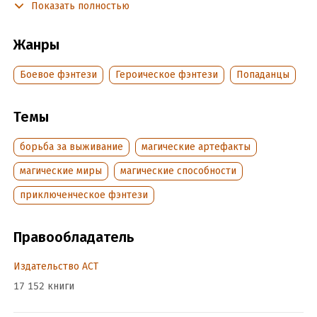
Показать полностью
мага крови, которые помогают выжить и спасать земляков.
Жанры
Подробная информация
Боевое фэнтези
Героическое фэнтези
Попаданцы
Дата написания:
1 января 2019
Объем:
477598
Год издания:
2025
Темы
Дата поступления:
15 июля 2019
борьба за выживание
магические артефакты
ISBN (EAN):
9785171159887
Время на чтение:
7
ч.
магические миры
магические способности
приключенческое фэнтези
Правообладатель
Издательство АСТ
17 152 книги