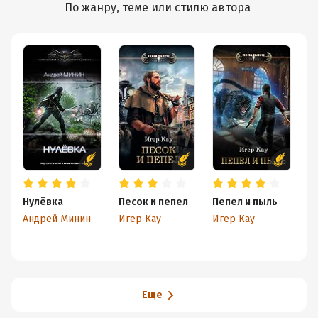
По жанру, теме или стилю автора
Нулёвка
Песок и пепел
Пепел и пыль
Р
И
Андрей Минин
Игер Кау
Игер Кау
п
Еще