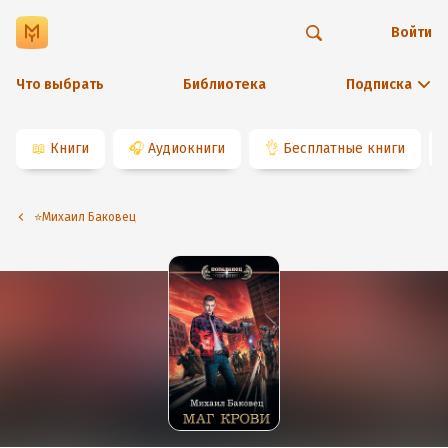
Войти
Что выбрать
Библиотека
Подписка
📖
Книги
🎧
Аудиокниги
👌
Бесплатные книги
⭐️Михаил Баковец