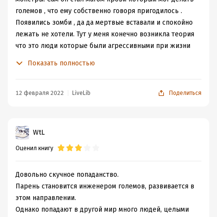
големов , что ему собственно говоря пригодилось .
Появились зомби , да да мертвые вставали и спокойно
лежать не хотели. Тут у меня конечно возникла теория
что это люди которые были агрессивными при жизни
или типа бандюг . Видимо злоба в них недавала лежать
Показать полностью
спокойно.
Книгу можно разделить на две части в первой идёт
осознание что круто мы попали , а во второй
12 февраля 2022
LiveLib
Поделиться
выживание. Если говорить без спойлеров то в первой
герой пытается прижиться в одном поселке , но потом
происходит переломный момент когда приходит тоже
WtL
маг землянин с группой людей . А жители встречают
Оценил книгу
его в штыки , так же приняли Витю по началу , а потом
напомнили что он тут чужак. Хотя по сути они все стали
здесь чужаками но видимо это общество далеко от
Довольно скучное попаданство.
гуманизма было. Когда Саша он же огненный маг
Парень становится инженером големов, развивается в
решает уходить от деревни дураков то Витя плюс ещё
этом направлении.
группа людей и его големмы уходят тоже.
Однако попадают в другой мир много людей, целыми