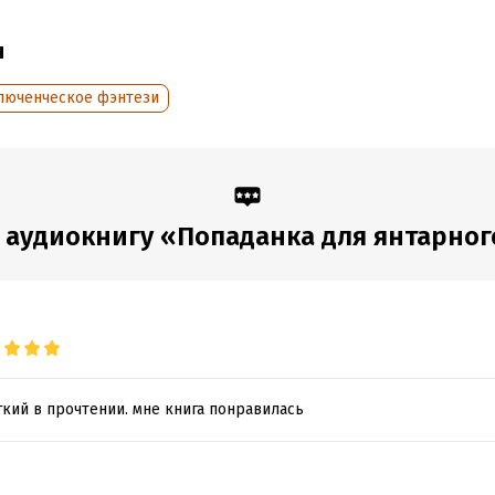
обная информация
ы
дания:
2023
ISBN (EAN):
9785535583808
оступления:
15 ноября 2023
люченческое фэнтези
 аудиокнигу «Попаданка для янтарног
кий в прочтении. мне книга понравилась