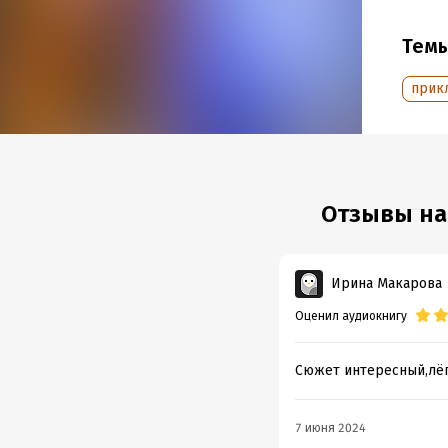
Подр
Тем
Год из
Дата п
прик
Отзывы на
Ирина Макарова
Оценил аудиокнигу
Сюжет интересный,лёг
7 июня 2024