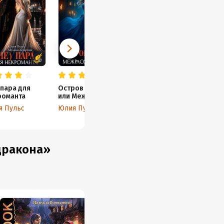
 пара для
Остров невест,
романта
или Межрасовый
отбор
я Пульс
Юлия Пульс
дракона»