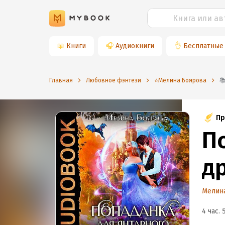
📖
Книги
🎧
Аудиокниги
👌
Бесплатные
Главная
Любовное фэнтези
⭐️Мелина Боярова
Пр
П
д
Мелин
4 час. 