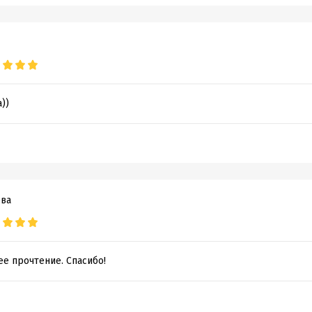
))
ева
е прочтение. Спасибо!