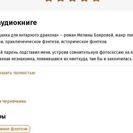
аудиокниге
анка для янтарного дракона» – роман Мелины Бояровой, жанр л
и, приключенческое фэнтези, историческое фэнтези.
 парень подставил меня, устроив сомнительную фотосессию на ях
анная незнакомка, появившаяся из ниоткуда, там бы и закончилась
правила меня в другой мир, где я должна выиграть свадебный отб
за князя. Молодого и красивого янтарного дракона, и к тому же ж
казать полностью
а. Но наше знакомство не задалось с самого начала.
.com
 Krux / One Step Closer
а Черничкина
рова Мелина
ры
К
вное фэнтези