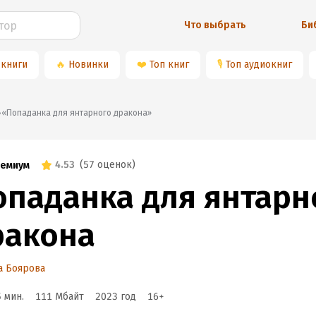
Что выбрать
Би
 книги
🔥
Новинки
❤️
Топ книг
🎙
Топ аудиокниг
📚«Попаданка для янтарного дракона»
4.53
(
57 оценок
)
емиум
опаданка для янтарн
ракона
а Боярова
5 мин.
111 Мбайт
2023
год
16
+