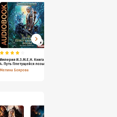
Империя И.З.М.Е.Н. Книга
Империя И.З.М.Е.Н. Книга
Импери
4. Путь Плетущейся лозы
7. Турнир пяти
Эльфир
королевств
магии
Мелина Боярова
Мелина Боярова
Мелина