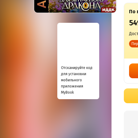
По 
54
Дост
Пер
Отсканируйте код
для установки
мобильного
приложения
MyBook