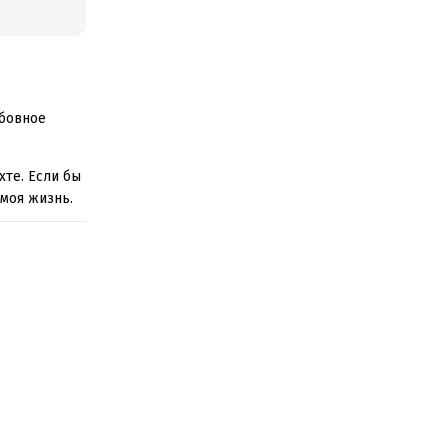
юбовное
те. Если бы
 моя жизнь.
ор и выйти
уткого