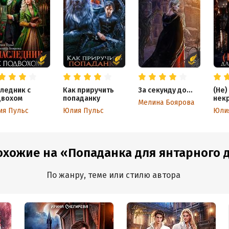
ледник с
Как приручить
За секунду до…
(Не)
двохом
попаданку
нек
Мелина Боярова
я Пульс
Юлия Пульс
Юли
охожие на «Попаданка для янтарного 
По жанру, теме или стилю автора