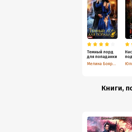
Темный лорд
Нас
для попаданки
по
Мелина Боярова
Юли
Книги, п