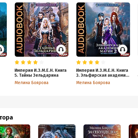
Империя И.З.М.Е.Н. Книга
Империя И.З.М.Е.Н. Книга
5. Тайны Зельдарина
3. Эльфирская академия
магии 2
Мелина Боярова
Мелина Боярова
втора