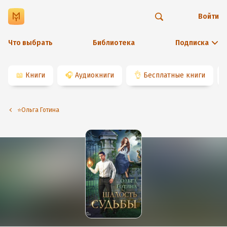
Войти
Что выбрать
Библиотека
Подписка
📖
Книги
🎧
Аудиокниги
👌
Бесплатные книги
⭐️Ольга Готина