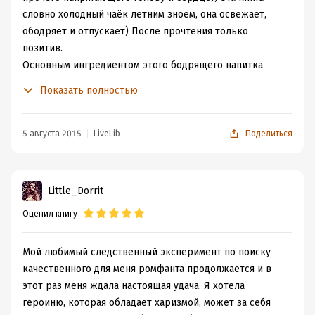
словно холодный чаёк летним зноем, она освежает,
ободряет и отпускает) После прочтения только
позитив.
Основным ингредиентом этого бодрящего напитка
является
юмор
. Главная героиня просто изысканно
Показать полностью
умудряется вляпываться во всякие переделки, и
практически в каждой из них от неё страдает ректор.
Ректор оказывается ох как не прост и ох как красив))
5 августа 2015
LiveLib
Поделиться
И, конечно же, что же за фэнтези-история без
шаловливого духа)) В этой книге таким проказником
оказывается дракошка. Кому как, но мне ясно
Little_Dorrit
представлялся дракончик из мультика "Мулан") И без
Оценил книгу
эксцентричной особы обойтись никак нельзя, иначе не
будет полноты вкуса)) И бабуля у ректора откалывает
номера почти такие же шаловливые, как и дракончик,
Мой любимый следственный эксперимент по поиску
так что жизнь у наших главных героев враз
качественного для меня ромфанта продолжается и в
приобретает полноту красок))
этот раз меня ждала настоящая удача. Я хотела
героиню, которая обладает харизмой, может за себя
– Ты! – Я ткнула пальцем парню в грудь. –