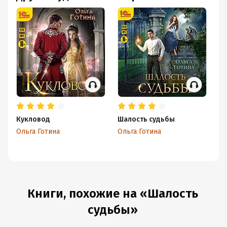
Кукловод
Шалость судьбы
С
Ольга Готина
Ольга Готина
Ол
Книги, похожие на «Шалость
судьбы»