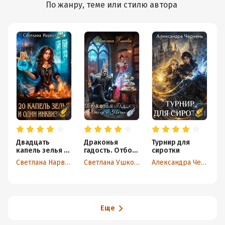
По жанру, теме или стилю автора
Двадцать
Драконья
Турнир для
И
капель зелья и
гадость. Отбор
сиротки
п
один
с начинкой
Светлана Нарватова
Светлана Ушкова
Александра Черчень
Л
инквизитор
Еще