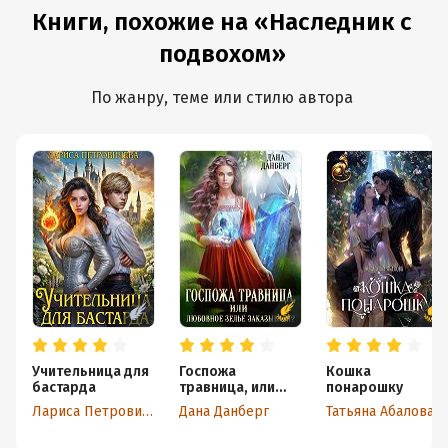
Книги, похожие на «Наследник с
подвохом»
По жанру, теме или стилю автора
Учительница для
Госпожа
Кошка
бастарда
травница, или
понарошку
Любовное зелье
Лариса Петровичева
Дана Данберг
Татьяна Абалова
заказывали?