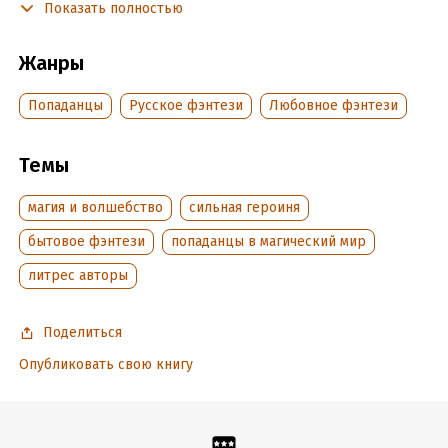
Показать полностью
пронырливый маг-следователь проходу не дает.
В тексте есть:
Жанры
- попаданка в книгу
Попаданцы
Русское фэнтези
Любовное фэнтези
- решительная героиня
- бытовое фэнтези
Темы
- гендерная интрига
магия и волшебство
сильная героиня
- любовь и магия
бытовое фэнтези
попаданцы в магический мир
- приключения, интриги, тайны
литрес авторы
- разорившееся поместье
Поделиться
- жадная тетка
Опубликовать свою книгу
- рыжий и пронырливый маг
- отравленный брат-близнец
- ХЭ