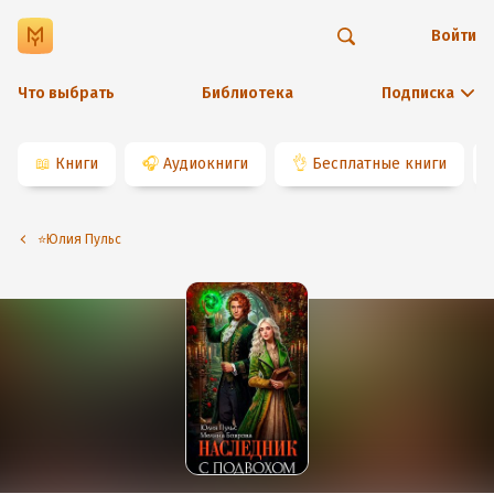
Войти
Что выбрать
Библиотека
Подписка
📖
Книги
🎧
Аудиокниги
👌
Бесплатные книги
⭐️Юлия Пульс