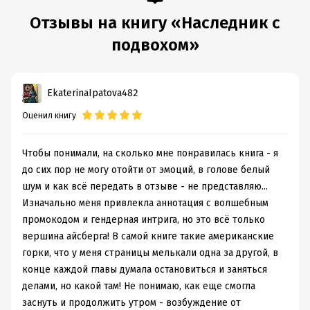
Отзывы на книгу «Наследник с
Подробная информация
подвохом»
Дата написания:
12 сентября 2024
Объем:
401839
EkaterinaIpatova482
Год издания:
2026
Оценил книгу
Дата поступления:
14 апреля 2026
Время на чтение:
6
ч.
Чтобы понимали, на сколько мне понравилась книга - я
до сих пор не могу отойти от эмоций, в голове белый
шум и как всё передать в отзыве - не представляю...
Изначально меня привлекла аннотация с волшебным
промокодом и гендерная интрига, но это всё только
вершина айсберга! В самой книге такие американские
горки, что у меня страницы мелькали одна за другой, в
конце каждой главы думала остановиться и заняться
делами, но какой там! Не понимаю, как еще смогла
заснуть и продолжить утром - возбуждение от