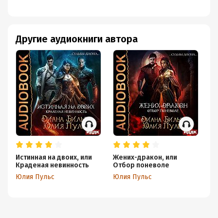
Другие аудиокниги автора
Истинная на двоих, или
Жених-дракон, или
Из
Краденая невинность
Отбор поневоле
п
Юлия Пульс
Юлия Пульс
Юл