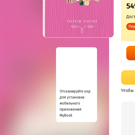
54
Дост
Пер
Чтобы 
Отсканируйте код
для установки
мобильного
приложения
MyBook