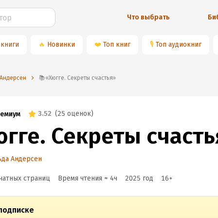
Что выбрать
Би
 книги
🔥
Новинки
❤️
Топ книг
🎙
Топ аудиокниг
 Андерсен
📚«Хюгге. Секреты счастья»
3.52
(
25 оценок
)
емиум
югге. Секреты счасть
ьда Андерсен
чатных страниц
Время чтения ≈
4
ч
2025
год
16
+
подписке