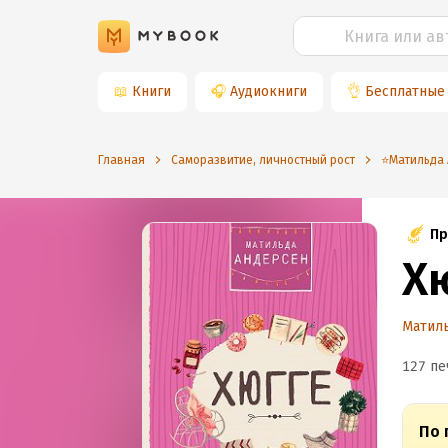
📖
Книги
🎧
Аудиокниги
👌
Бесплатные
Главная
Саморазвитие, личностный рост
⭐️Матильда
Пр
Х
Матил
127 пе
По 