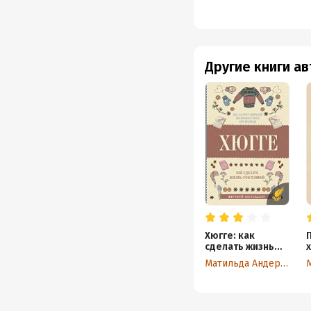
Другие книги а
Хюгге: как
сделать жизнь
счастливой
Матильда Андерсен