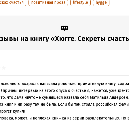
обная информация
сках счастья
позитивная проза
lifestyle
hygge
:
228670
ISBN (EAN):
9785171140496
дания:
2025
Время на чтение:
4
ч.
оступления:
30 мая 2019
зывы на книгу «Хюгге. Секреты счаст
нсионного возраста написала довольно примитивную книгу, содр
(причём, интервью из этого опуса о счастье я, кажется, уже где-т
 то, что дама ничтоже сумняшеся назвала себя Матильда Андерсен, 
з книг и ни разу там не была. Если бы там стояла российская фами
ррогат купил!
овека, может, и неплохая книжка из серии развлекательных. Но в