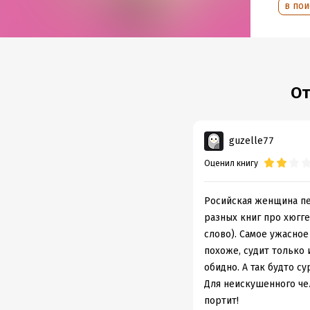
Подр
в пои
Объем
Год из
Дата п
От
guzelle77
Оценил книгу
Росийская женщина пе
разных книг про хюгге 
слово). Самое ужасное
похоже, судит только и
обидно. А так будто су
Для неискушенного чел
портит!