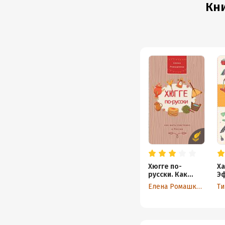
Кни
Хюгге по-
Ха
русски. Как
Э
жить счастливо
уб
Елена Ромашкина
Т
в России
си