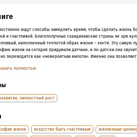
ниге
остоянно ищут способы замедлить время, чтобы сделать жизнь б
ой и счастливой. Благополучные скандинавские страны не зря ку
пливый, наполненный теплотой образ жизни – хюгге. Эту самую 
фию жизни на сегодня придумали датчане, и по-датски она звучит
но переводится как «невероятная милота». Именно она позволяет
ть 1-е место в общемировом рейтинге по уровню счастья. Что же 
казать полностью
, давно забытые ценности: умение радоваться простым удовольст
ть дружескими отношениями, быть скромным, неторопливым, вд
ры
е на первый план выдвигаются комфорт и маленькие житейские ра
 задвигаются карьера, личностный рост и спасение мира. Этот тр
развитие, личностный рост
и и теплого покоя сегодня перенимают во всем мире. Причина, вид
копилась усталость – от тревоги за завтрашний день, от бешеного
вования и бесконечных стрессов. Хюгге напоминает о самом глав
ы
– заботе о самом себе и своих близких!
софия жизни
искусство быть счастливым
жизненные ценно