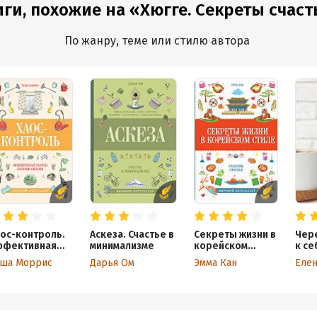
ги, похожие на «Хюгге. Секреты счаст
По жанру, теме или стилю автора
ос-контроль.
Аскеза. Счастье в
Секреты жизни в
Чере
ффективная
минимализме
корейском
к се
орка своими
стиле. Рецепты
дом
иша Моррис
Дарья Ом
Эмма Кан
Еле
лами
счастья