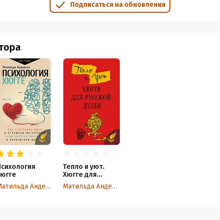
Подписаться на обновления
втора
Психология
Тепло и уют.
хюгге
Хюгге для
русской души
Матильда Андерсен
Матильда Андерсен