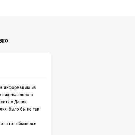
ья»
ав информацию из
о видела слово в
хотя о Дании,
лия, было бы не так
от этот обман все