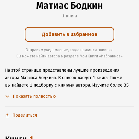
Матиас Бодкин
1 книга
Добавить в избранное
Отправим уведомление, когда появятся новинки.
Вы можете найти автора в разделе Мои Книги «Избранное»
На этой странице представлены лучшие произведения
автора Матиаса Бодкина.
В список входят 1 книга.
Также
вы найдете 1 подборку с книгами автора.
Изучите более 35
отзывов о творчестве автора и начните читать или слушать
Показать полностью
книги Матиаса Бодкина онлайн прямо на сайте, установите
наше удобное приложение для iOS или Android, чтобы
не расставаться с любимыми произведениями даже без
Поделиться
подключения к интернету.