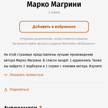
Марко Магрини
1 книга
Добавить в избранное
Отправим уведомление, когда появятся новинки.
Вы можете найти автора в разделе Мои Книги «Избранное»
На этой странице представлены лучшие произведения
автора Марко Магрини.
В список входят 1 аудиокнига.
Также
вы найдете 2 подборки и 1 серию с книгами автора.
Изучите
более 7 отзывов о творчестве автора и начните читать или
Показать полностью
слушать книги Марко Магрини онлайн прямо на сайте,
установите наше удобное приложение для iOS или Android,
чтобы не расставаться с любимыми произведениями даже
Поделиться
без подключения к интернету.