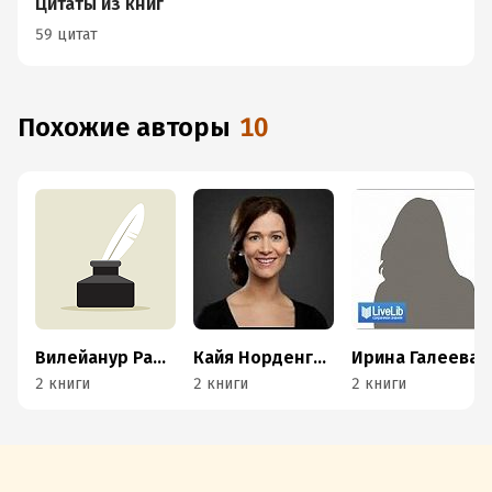
Цитаты из книг
59 цитат
Похожие авторы
10
Вилейанур Рамачандран
Кайя Норденген
Ирина Галеева
2 книги
2 книги
2 книги