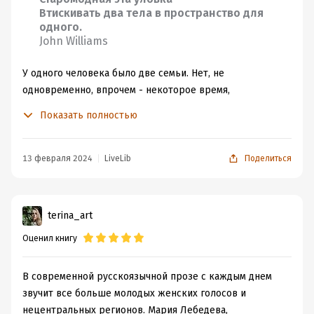
Втискивать два тела в пространство для
одного.
John Williams
У одного человека было две семьи. Нет, не
одновременно, впрочем - некоторое время,
действительно, одновременно, так бывает, когда
Показать полностью
любовь к одной женщине уже умерла, но остается
привязанность, общие дела, имущество, и главное -
дочь; а с другой яркие чувства, нежность и уже тоже
13 февраля 2024
LiveLib
Поделиться
дочь. Но потом они с первой женой развелись,
интеллигентно и цивилизованно, многократно уверив
девочку, что папа и мама любят ее, хотя не живут
terina_art
вместе (в полном соответствии с заветами "Улицы
Оценил книгу
Сезам" из девяностых). И папа Киры стал папой Яси, то
есть, он навещал, проводил время, как-то даже
заговорил с девочкой о сестренке, но тотчас понял, что
В современной русскоязычной прозе с каждым днем
не встречает отклика, и форма прощания, не
звучит все больше молодых женских голосов и
проговариваемая, но подразумеваемая "еду к (имя)"
нецентральных регионов. Мария Лебедева,