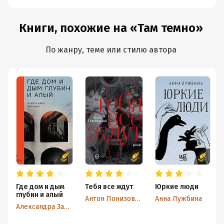
достоинства, взошёл на ладонь, брезгливо
пройдя по грязным от сажи пальцам.
Книги, похожие на «Там темно»
Потом пообсох и стал совершенно
пушистым, но ровно таким же мрачным.
Поднеся ладони к лицу, Яся легонько
По жанру, теме или стилю автора
потёрлась щекой о кипенно-белый пух,
сквозь который светило солнце. Птенец
возмущенно запищал, очевидно,
пообещав низвергнуть на эту глупую
небеса…
Расправив крылышки, птенец – кто бы мог
подумать, что малыш не такое способен? –
улетел прочь».
Где дом и дым
Тебя все ждут
Юркие люди
глубин и алый
Антон Понизовский
Анна Лужбина
Александра Зайцева