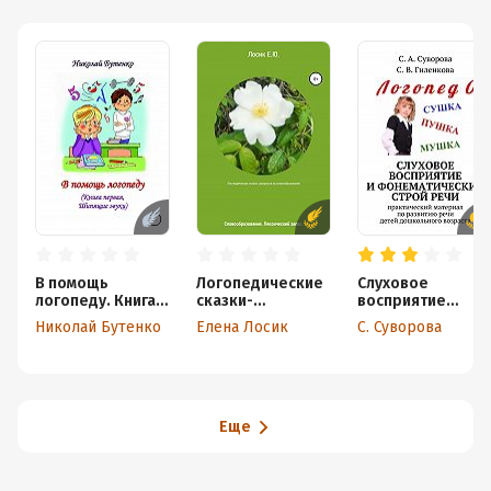
В помощь
Логопедические
Слуховое
логопеду. Книга
сказки-
восприятие
первая
раскраски на
и фонематически
Николай Бутенко
Елена Лосик
С. Суворова
словообразован
й строй речи.
ие
Практический
материал
по развитию реч
детей
дошкольного
Еще
возраста