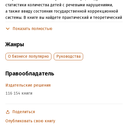
статистики количества детей с речевыми нарушениями,
а также ввиду состояния государственной коррекционной
системы. В книге вы найдете практический и теоретический
материал, необходимый для начала работы над идеей
Показать полностью
создания частной логопедической практики в виде
приватного логопедического кабинета или логопедического
центра.
Жанры
О бизнесе популярно
Руководства
Подробная информация
Объем:
62768
Правообладатель
Год издания:
2018
Дата поступления:
26 января 2018
Издательские решения
ISBN (EAN):
9785449026798
116 154 книги
Время на чтение:
1
ч.
Поделиться
Опубликовать свою книгу