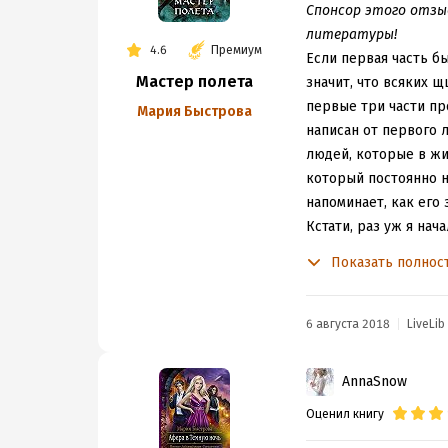
сущность сам пример
быть какие-то нужны
Спонсор этого отзыв
отличие от предыдущ
подобного не видно.
литературы!
4.6
Премиум
неинтересными. Нево
будут очень динамич
Если первая часть бы
личностей, которые х
Мастер полета
знакомые международ
значит, что всяких щ
нет и такого, а чита
окажутся крайне знач
первые три части пр
Мария Быстрова
циклом.
написан от первого 
людей, которые в жиз
который постоянно на
напоминает, как его 
Кстати, раз уж я нач
чтобы раскрыть глав
Показать полнос
который заявлен гла
границы. Давно мне 
уверен в собственно
6 августа 2018
LiveLib
предательница и сте
героини, что у второ
AnnaSnow
запру в подвале и с
Оценил книгу
при этом сыном импер
тексте есть момент, 