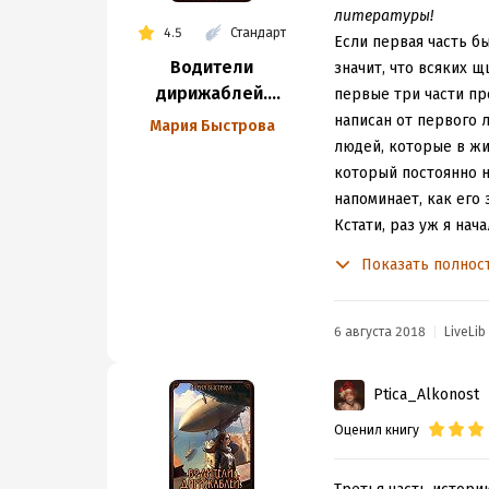
литературы!
4.5
Стандарт
Если первая часть бы
Водители
значит, что всяких щ
дирижаблей.
первые три части пр
Мастер полета
написан от первого 
Мария Быстрова
людей, которые в жиз
который постоянно на
напоминает, как его 
Кстати, раз уж я нач
чтобы раскрыть глав
Показать полнос
который заявлен гла
границы. Давно мне 
уверен в собственно
6 августа 2018
LiveLib
предательница и сте
героини, что у второ
Ptica_Alkonost
запру в подвале и с
Оценил книгу
при этом сыном импер
тексте есть момент, 
процедуре Яне, и Га