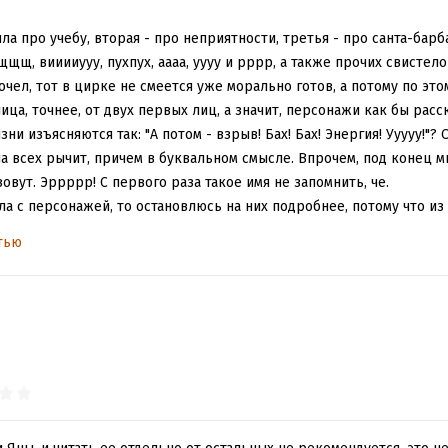
ла про учебу, вторая - про неприятности, третья - про санта-барба
щщщ, вииииууу, пухпух, аааа, уууу и рррр, а также прочих свистел
очел, тот в цирке не смеется уже морально готов, а потому по это
лица, точнее, от двух первых лиц, а значит, персонажи как бы ра
ни изъясняются так: "А потом - взрыв! Бах! Бах! Энергия! Ууууу!"?
 всех рычит, причем в буквальном смысле. Впрочем, под конец мне
зовут. Эррррр! С первого раза такое имя не запомнить, че.
ала с персонажей, то остановлюсь на них подробнее, потому что и
ных героев в самом мерзком смысле этого слова. Напоминаю, что в
тью
вным романтическим интересом, ведет себя будто в состоянии ве
не попадались столь истеричные персонажи. Человек, который пол
й непогрешимости - это, конечно, прекрасно. Коллега - идиот, лю
рва, столица соседнего государства - помойка. Отбросив в сторо
го героя (хоть и выглядят они очень реалистично: "дорогая, я тебя
иди не вякай!"), посмотрим на происходящее со стороны логики. Ч
атора. Своих коллег он не в грош не ставит и хамит им, пользуяс
когда человек, которого он подверг неприятной процедуре - между
рс, который это слышит, отвечает в тоне "Че, все жалуешься, Фе