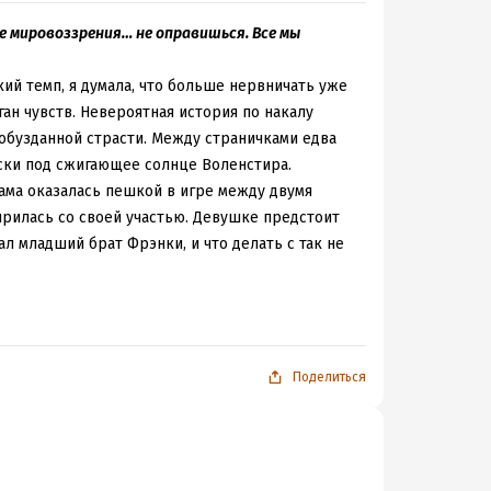
ь еще предатель, который раскрывает свою
 тут отношашни перевешивают приключения. В
ие мировоззрения… не оправишься. Все мы
интересными. Здесь же даже отношашни вышли
о показано столкновение двух сильных
й темп, я думала, что больше нервничать уже
ызывало вопросы, но в это верилось. Здесь же
ан чувств. Невероятная история по накалу
е давно стало скучно.
обузданной страсти. Между страничками едва
ески под сжигающее солнце Воленстира.
ама оказалась пешкой в игре между двумя
ирилась со своей участью. Девушке предстоит
л младший брат Фрэнки, и что делать с так не
рипели. А вопросы на страницах поднимаются
и зла в мире и в душе одного конкретного
ленстире, которые актуальны и для нашего
обо всех тонкостях. В произведении дан яркий
Поделиться
 сильного и мудрого мужчины. Методы
берет за исправившегося Фрэнка, который на
а место в жизни, осознала, что для нее является