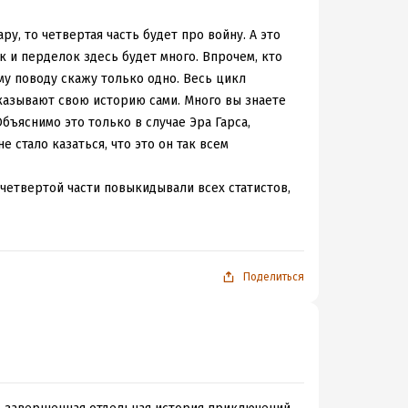
ру, то четвертая часть будет про войну. А это
ок и перделок здесь будет много. Впрочем, кто
му поводу скажу только одно. Весь цикл
ссказывают свою историю сами. Много вы знаете
 Объяснимо это только в случае Эра Гарса,
 стало казаться, что это он так всем
з четвертой части повыкидывали всех статистов,
о второй-третьей части этот самый Гарс,
чного ПМС, но тут он превзошел все мыслимые
ивает говном всех и вся вокруг себя и при этом
бимая девушка - дура, нелюбимая девушка -
Поделиться
ну романтические переживания что у одной
 так люблю, пылинки буду сдувать, а потому
еловек занимает ответственный пост, являясь
ь тем, что брат-правитель от всего отмажет. В
 прочим, друг Гарса, - сообщает об этой
ликс?" Он злоупотребляет служебным