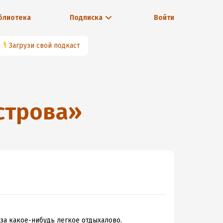
блиотека
Подписка
Войти
🎙
Загрузи свой подкаст
строва
»
 за какое-нибудь легкое отдыхалово.