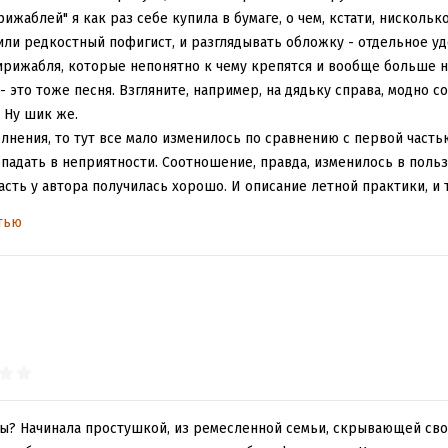
рижаблей" я как раз себе купила в бумаге, о чем, кстати, нискол
ли редкостный пофигист, и разглядывать обложку - отдельное уд
ирижабля, которые непонятно к чему крепятся и вообще больше 
 это тоже песня. Взгляните, например, на дядьку справа, модно 
 Ну шик же.
олнения, то тут все мало изменилось по сравнению с первой часть
падать в неприятности. Соотношение, правда, изменилось в пользу
часть у автора получилась хорошо. И описание летной практики, и
равлять, да вообще хоть рядом постоять с дирижаблем - это получ
тью
 заболевшей полетами, - в это веришь.
.
оини продолжают отыгрывать свои функции: маленькой наивной а
 еще получает хоть какое-то развитие в лице влюбленности на св
вляют там развлекаться. Зато с мужскими персонажами все в пор
поскольку все мы знаем, что при описании мужского персонажа э
пример, второй главный герой Гарс ведет себя так, как будто пре
ывает дураками и идиотами. Иногда по делу, но чаще просто так. 
писанных от его лица, у меня сложилось четкое впечатление, что 
ты? Начинала простушкой, из ремесленной семьи, скрывающей сво