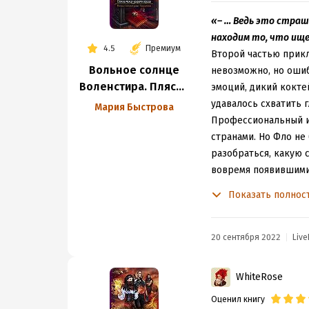
Война на этом фоне 
сущность сам пример
«– … Ведь это страш
отличие от предыдущ
находим то, что ище
4.5
Премиум
неинтересными. Нево
Второй частью прикл
личностей, которые х
Вольное солнце
невозможно, но ошиб
нет и такого, а чита
Воленстира. Пляска
эмоций, дикий кокте
между ударами
удавалось схватить 
Мария Быстрова
сердца
Профессиональный иг
странами. Но Фло не
разобраться, какую 
вовремя появившими
Книга о многом заст
Показать полнос
наболевшие: столкно
человека, противост
времени. Нельзя суди
20 сентября 2022
Live
пример того, что да
Я вообще могу долго
WhiteRose
воспитания у него к
Оценил книгу
самом "дне" пересмот