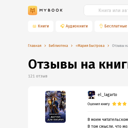
📖
Книги
🎧
Аудиокниги
👌
Бесплатные
Главная
Библиотека
⭐️Мария Быстрова
Отзывы н
Отзывы на книг
121
отзыв
el_lagarto
Оценил книгу
В моем читательском
В том смысле, что мо