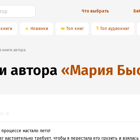
Что выбрать
Би
 книги
🔥
Новинки
❤️
Топ книг
🎙
Топ аудиокниг
а книги автора
и автора
«
Мария Бы
 процессе настало лето!
зг настоятельно требует, чтобы я перестала его грузить и взялась