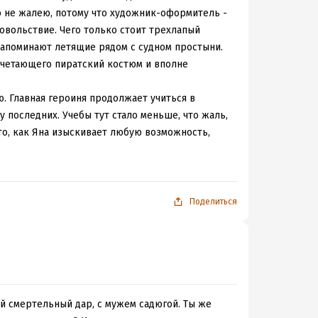
ько не жалею, потому что художник-оформитель -
овольствие. Чего только стоит трехлапый
напоминают летящие рядом с судном простыни.
сочетающего пиратский костюм и вполне
ю. Главная героиня продолжает учиться в
 последних. Учебы тут стало меньше, что жаль,
 то, как Яна изыскивает любую возможность,
илось очень хорошо, и в то, что другие пилоты
ристократки и шалавной актриски. И если
Поделиться
ою задницу, то вторую просто задвигают на
ядке. Рубашки по-прежнему обтягивают их
то самое главное, то на остальное можно
бывает в состоянии перманентного ПМС. Он на
Даже другие герои обалдевают от его поведения.
он сидит на приеме у психотерапевта (у них в
й смертельный дар, с мужем садюгой. Ты же