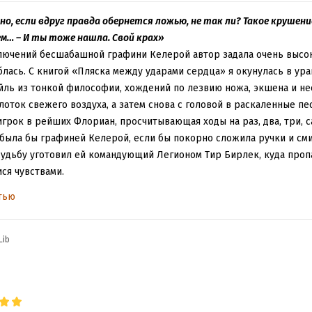
проносится вся такая уууу и вжих. Из примечательного в ней ест
но на второй странице после своего появления. В остальном же
но, если вдруг правда обернется ложью, не так ли? Такое крушен
их частей, которые за счет упора на приключения были вполне 
м… – И ты тоже нашла. Свой крах»
льно вспоминаю "Факультет прикладной магии", где реально был
ючений бесшабашной графини Келерой автор задала очень высоки
отят и на люстру сесть, и свободу свою отстоять. Там это тоже в
лась. С книгой «Пляска между ударами сердца» я окунулась в ураг
ть про то, как "самки всегда выбирают сильного самца" мне, увы, уж
йль из тонкой философии, хождений по лезвию ножа, экшена и не
глоток свежего воздуха, а затем снова с головой в раскаленные п
рок в рейших Флориан, просчитывающая ходы на раз, два, три, с
 была бы графиней Келерой, если бы покорно сложила ручки и см
судьбу уготовил ей командующий Легионом Тир Бирлек, куда пропа
ся чувствами.
авила задуматься, так хорошо загрузила мозги, что шестеренки ск
тью
вение разных культур, ограничение прав и свобод, борьба добра 
ояние ненависти и любви. Очень понравились слова Бирлека о Во
ть о чужих обычаях и ценностях, не окунувших в них, и не узнав 
Lib
же дикие на первый взгляд традиции защищают от большой беды.
 петь оды Тиру Бирлеку, ставшему для меня образцом настоящего
онечно жуткие, но... надо признать, действенные. Прям гордость 
рел свои взгляды. И Фло наконец-то поняла, кто она такая, и нашл