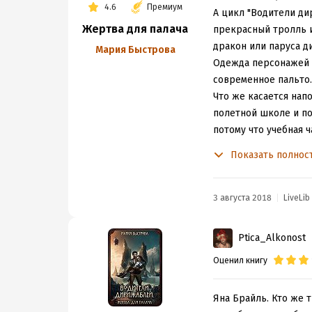
4.6
Премиум
А цикл "Водители ди
Жертва для палача
прекрасный тролль и
дракон или паруса д
Мария Быстрова
Одежда персонажей -
современное пальто.
Что же касается нап
полетной школе и по
потому что учебная 
чтобы полетать-поуп
Показать полнос
говорят о ней, как о
С остальным сложнее
Подруги главной гер
3 августа 2018
LiveLib
первая в этой книги
дальний план и оста
Ptica_Alkonost
рельефные мышцы. А 
Оценил книгу
спокойно забить. На
всех орет и всех обз
Вообще от кусков, на
Яна Брайль. Кто же 