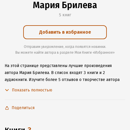
Мария Брилева
5 книг
Добавить в избранное
Отправим уведомление, когда появятся новинки.
Вы можете найти автора в разделе Мои Книги «Избранное»
На этой странице представлены лучшие произведения
автора Мария Брилева.
В список входят 3 книги и 2
аудиокниги.
Изучите более 5 отзывов о творчестве автора
и начните читать или слушать книги Мария Брилева онлайн
Показать полностью
прямо на сайте, установите наше удобное приложение для
iOS или Android, чтобы не расставаться с любимыми
произведениями даже без подключения к интернету.
Поделиться