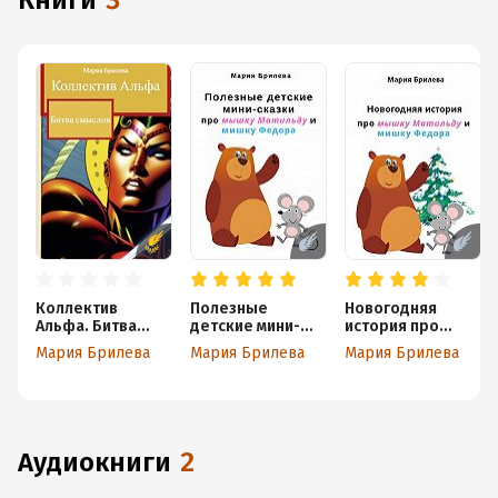
книги
3
Коллектив
Полезные
Новогодняя
Альфа. Битва
детские мини-
история про
смыслов
сказки про
мышку Матильду
Мария Брилева
Мария Брилева
Мария Брилева
мышку Матильду
и мишку Федора
и мишку Федора
аудиокниги
2