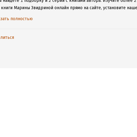
 найдете 1 подборку и 2 серии с книгами автора.
Изучите более 2
 книги Марины Звидриной онлайн прямо на сайте, установите наше
таваться с любимыми произведениями даже без подключения к инт
зать полностью
литься