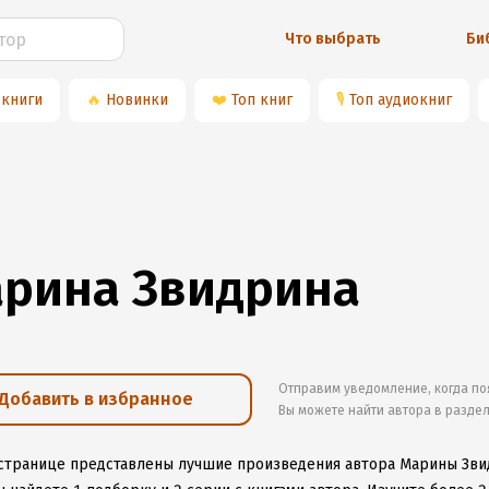
Что выбрать
Би
 книги
🔥
Новинки
❤️
Топ книг
🎙
Топ аудиокниг
рина Звидрина
Отправим уведомление, когда по
Добавить в избранное
Вы можете найти автора в разде
 странице представлены лучшие произведения автора Марины Зв