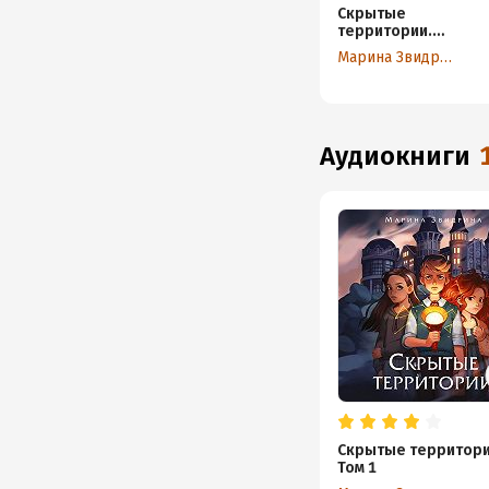
Скрытые
территории.
Том 1
Марина Звидрина
аудиокниги
Скрытые территори
Том 1