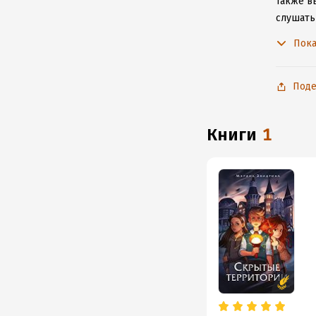
Также вы
слушать
не расс
Пока
Поде
книги
1