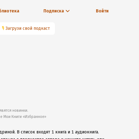
блиотека
Подписка
Войти
🎙
Загрузи свой подкаст
явятся новинки.
ле Мои Книги «Избранное»
идриной.
В список входят 1 книга и 1 аудиокнига.