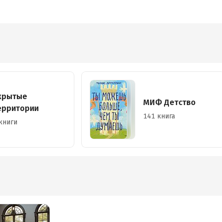
крытые
МИФ Детство
ерритории
141 книга
книги