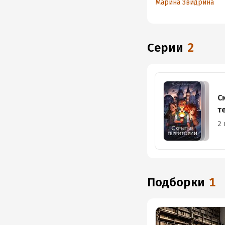
Марина Звидрина
Серии
2
С
т
2 
Подборки
1