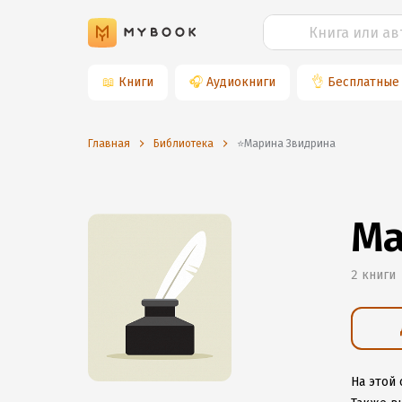
📖
Книги
🎧
Аудиокниги
👌
Бесплатные
Главная
Библиотека
⭐️Марина Звидрина
Ма
2 книги
На этой