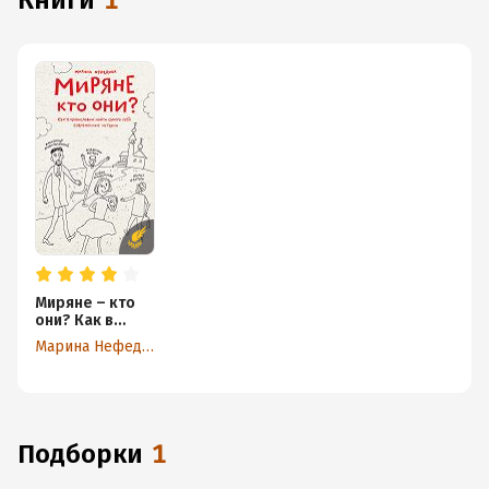
книги
1
Миряне – кто
они? Как в
православии
Марина Нефедова
найти самого
себя.
Современные
истории
Подборки
1