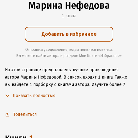
Марина Нефедова
1 книга
Добавить в избранное
Отправим уведомление, когда появятся новинки.
Вы можете найти автора в разделе Мои Книги «Избранное»
На этой странице представлены лучшие произведения
автора Марины Нефедовой.
В список входят 1 книга.
Также
вы найдете 1 подборку с книгами автора.
Изучите более 7
отзывов о творчестве автора и начните читать или слушать
Показать полностью
книги Марины Нефедовой онлайн прямо на сайте, установите
наше удобное приложение для iOS или Android, чтобы
не расставаться с любимыми произведениями даже без
Поделиться
подключения к интернету.