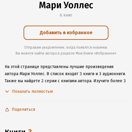
Мари Уоллес
6 книг
Добавить в избранное
Отправим уведомление, когда появятся новинки.
Вы можете найти автора в разделе Мои Книги «Избранное»
На этой странице представлены лучшие произведения
автора Мари Уоллес.
В список входят 3 книги и 3 аудиокниги.
Также вы найдете 2 серии с книгами автора.
Изучите более 3
отзыва о творчестве автора и начните читать или слушать
Показать полностью
книги Мари Уоллес онлайн прямо на сайте, установите наше
удобное приложение для iOS или Android, чтобы
не расставаться с любимыми произведениями даже без
Поделиться
подключения к интернету.