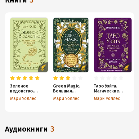
книги
3
Зеленое
Green Magic.
Таро Уэйта.
ведовство.
Большая
Магические
Уютная книга
колдовская
инструменты
Мари Уоллес
Мари Уоллес
Мари Уоллес
природной магии.
книга о силе
ведьмы. Тайна,
Магический
трав, камней,
доступная
травник
стихий,
знающим
ароматов.
Магический
травник для
аудиокниги
3
городской
ведьмы