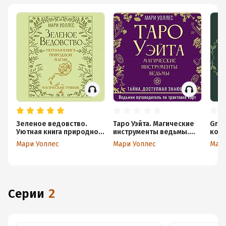
Зеленое ведовство.
Таро Уэйта. Магические
Gree
Уютная книга природной
инструменты ведьмы.
колд
магии. Магический
Тайна, доступная
трав
Мари Уоллес
Мари Уоллес
Мари
травник
знающим
аром
трав
вед
Серии
2