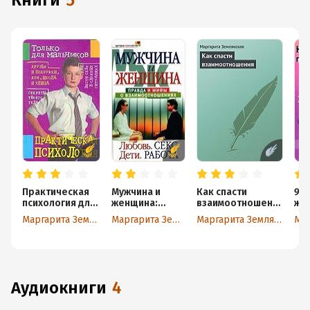
книги
5
Практическая
Мужчина и
Как спасти
9 д
психология для
женщина:
взаимоотношени
же
мальчиков
правда и мифы
я
Маргарита Землянская
Маргарита Землянская
Маргарита Землянская
о
взаимоотноше
ниях. Любовь.
Секс. Дети.
Работа
аудиокниги
4