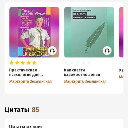
Практическая
Как спасти
9 д
психология для
взаимоотношения
Марг
мальчиков
Маргарита Землянская
Маргарита Землянская
Цитаты
85
Цитаты из книг