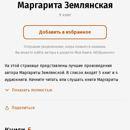
Маргарита Землянская
9 книг
Добавить в избранное
Отправим уведомление, когда появятся новинки.
Вы можете найти автора в разделе Мои Книги «Избранное»
На этой странице представлены лучшие произведения
автора Маргариты Землянской.
В список входят 5 книг и 4
аудиокниги.
Начните читать или слушать книги Маргариты
Землянской онлайн прямо на сайте, установите наше удобное
Показать полностью
приложение для iOS или Android, чтобы не расставаться
с любимыми произведениями даже без подключения
к интернету.
Поделиться