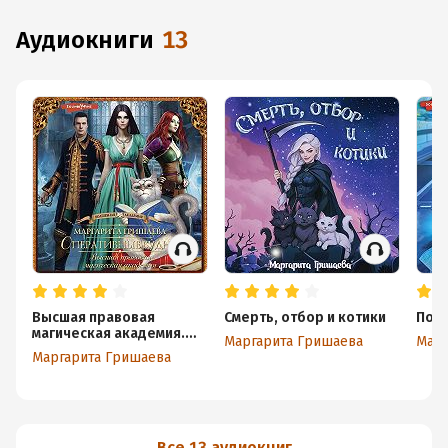
аудиокниги
13
Высшая правовая
Смерть, отбор и котики
По с
магическая академия.
Маргарита Гришаева
Марг
Оперативные будни
Маргарита Гришаева
Все 13 аудиокниг