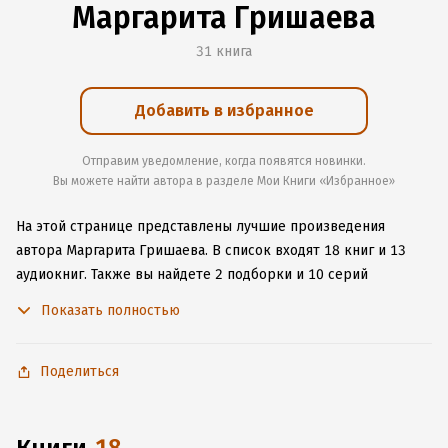
Маргарита Гришаева
31 книга
Добавить в избранное
Отправим уведомление, когда появятся новинки.
Вы можете найти автора в разделе Мои Книги «Избранное»
На этой странице представлены лучшие произведения
автора Маргарита Гришаева.
В список входят 18 книг и 13
аудиокниг.
Также вы найдете 2 подборки и 10 серий
с книгами автора.
Изучите более 766 отзывов о творчестве
Показать полностью
автора и начните читать или слушать книги Маргарита
Гришаева онлайн прямо на сайте, установите наше удобное
приложение для iOS или Android, чтобы не расставаться
Поделиться
с любимыми произведениями даже без подключения
к интернету.