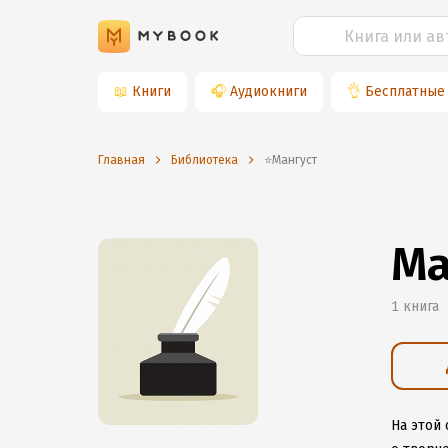
📖
Книги
🎧
Аудиокниги
👌
Бесплатные
Главная
Библиотека
⭐️Мангуст
Ма
1 книга
На этой