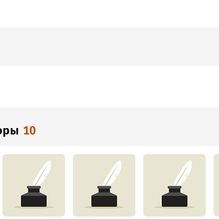
торы
10