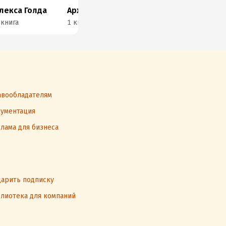
лекса Голда
Архипова А.
Светлана Дубовицкая
 книга
1 книга
1 книга
1 к
вообладателям
ументация
лама для бизнеса
арить подписку
лиотека для компаний