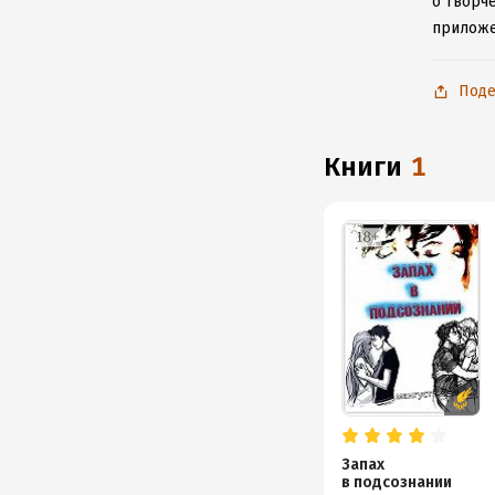
о творче
приложе
Поде
книги
1
Запах
в подсознании