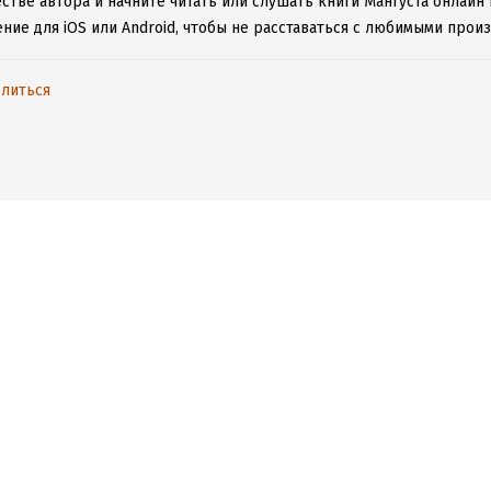
стве автора и начните читать или слушать книги Мангуста онлайн
ние для iOS или Android, чтобы не расставаться с любимыми прои
литься