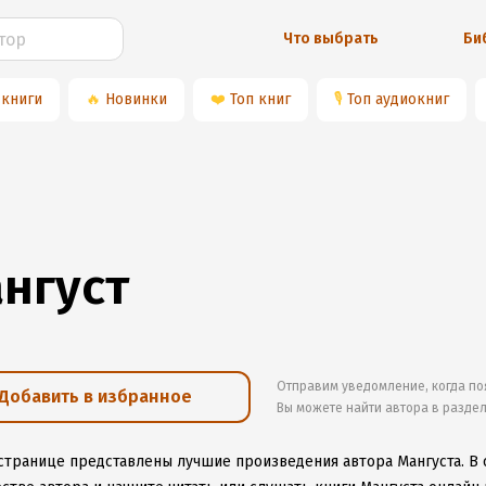
Что выбрать
Би
 книги
🔥
Новинки
❤️
Топ книг
🎙
Топ аудиокниг
нгуст
Отправим уведомление, когда по
Добавить в избранное
Вы можете найти автора в разде
 странице представлены лучшие произведения автора Мангуста.
В 