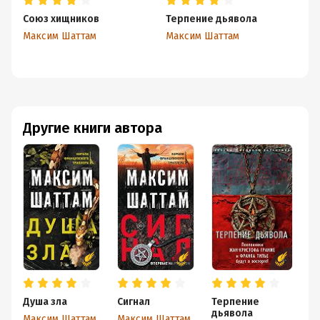
Союз хищников
Терпение дьявола
Да
Максим Шаттам
Максим Шаттам
Ма
Другие книги автора
Душа зла
Сигнал
Терпение
Д
дьявола
Т
Максим Шаттам
Максим Шаттам