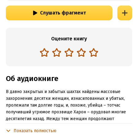
Слушать фрагмент
Оцените книгу
Об аудиокниге
В давно закрытых и забытых шахтах найдены массовые
захоронения: десятки женщин, изнасилованных и убитых,
пролежали там долгие годы, и, похоже, убийца – тотчас
получивший угрюмое прозвище Харон – орудовал многие
десятилетия назад. Между тем женщин продолжают
похищать и убивать прямо сейчас – и, судя по их
Показать полностью
изуродованным трупам, это дело рук того же неумолимого