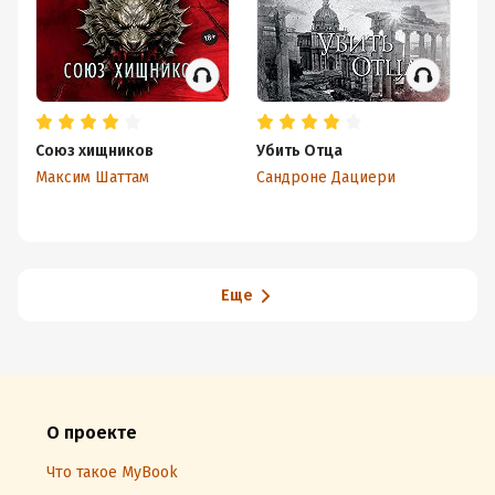
Союз хищников
Убить Отца
С
Максим Шаттам
Сандроне Дациери
Д.
Еще
О проекте
Что такое MyBook