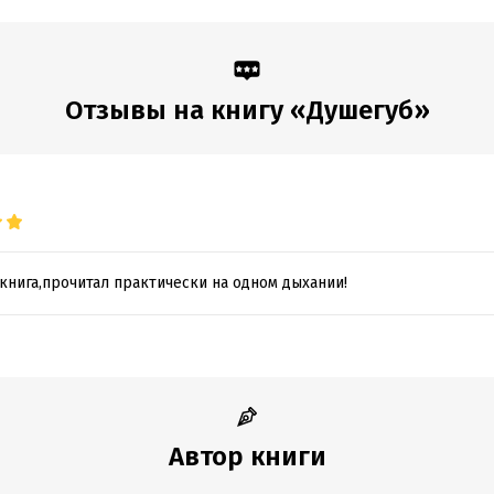
аписания:
1 января 2018
Время на чтение:
8
ч.
:
553779
дания:
2026
оступления:
23 января 2018
Отзывы на книгу «Душегуб»
книга,прочитал практически на одном дыхании!
Автор книги