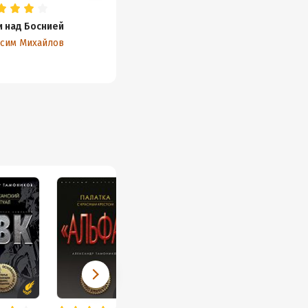
и над Боснией
сим Михайлов