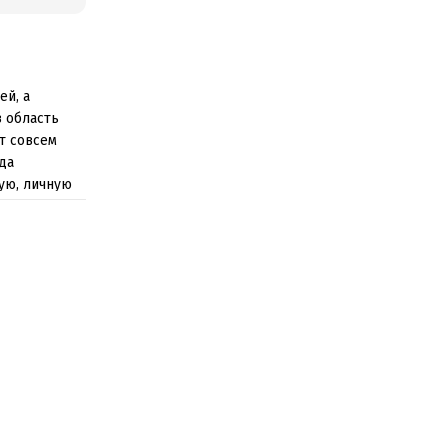
ей, а
в область
т совсем
да
ую, личную
, искренне
ствующим
ь, что
ии главарей
событиях.