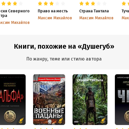
сня Северного
Право на месть
Страна Тантала
Туч
етра
Максим Михайлов
Максим Михайлов
Мак
ксим Михайлов
Книги, похожие на «Душегуб»
По жанру, теме или стилю автора