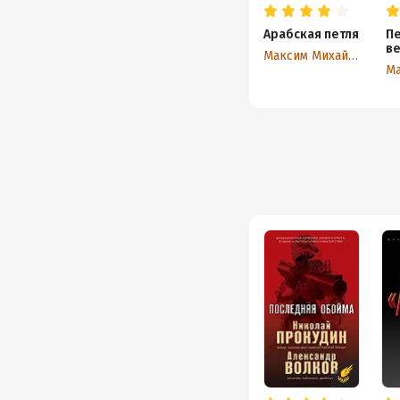
Арабская петля
Пе
в
Максим Михайлов
Ма