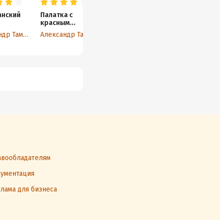
нский
Палатка с
Панджшерский
Песня Север
красным
узник
ветра
крестом
Александр Тамоников
Александр Тамоников
Николай Прокудин
Максим Миха
вообладателям
ументация
лама для бизнеса