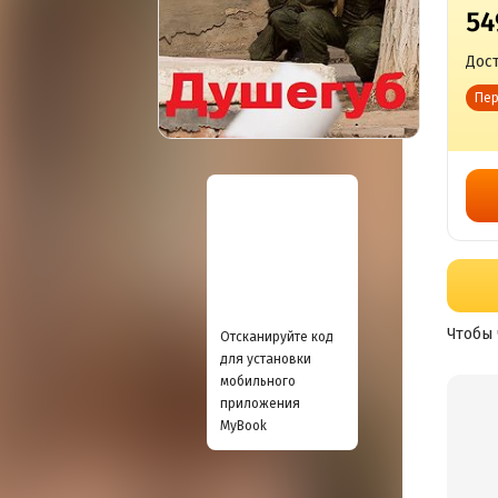
54
Дост
Пер
Чтобы 
Отсканируйте код
для установки
мобильного
приложения
MyBook