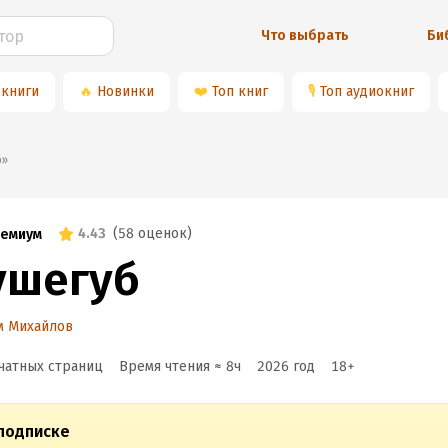
Что выбрать
Би
 книги
🔥
Новинки
❤️
Топ книг
🎙
Топ аудиокниг
б»
4.43
(
58 оценок
)
емиум
ушегуб
м Михайлов
чатных страниц
Время чтения ≈
8
ч
2026
год
18
+
подписке