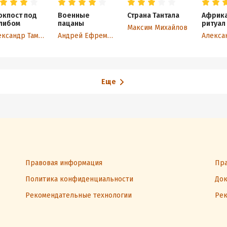
окпост под
Военные
Страна Тантала
Африка
либом
пацаны
ритуал
Максим Михайлов
Александр Тамоников
Андрей Ефремов (Брэм)
Еще
Правовая информация
Пра
Политика конфиденциальности
Док
Рекомендательные технологии
Рек