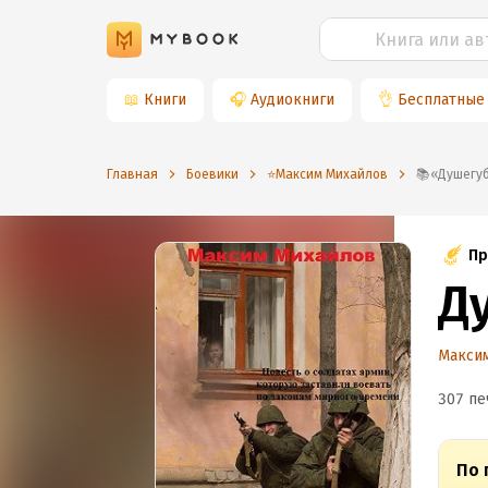
📖
Книги
🎧
Аудиокниги
👌
Бесплатные
Главная
Боевики
⭐️Максим Михайлов
📚«Душегу
Пр
Д
Макси
307 пе
По 