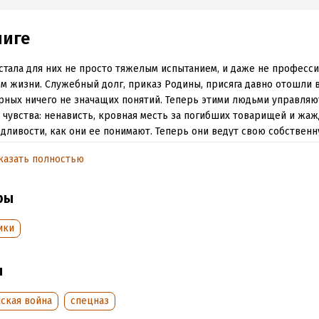
ниге
стала для них не просто тяжелым испытанием, и даже не професси
м жизни. Служебный долг, приказ Родины, присяга давно отошли 
ных ничего не значащих понятий. Теперь этими людьми управляю
 чувства: ненависть, кровная месть за погибших товарищей и жаж
дливости, как они ее понимают. Теперь они ведут свою собственн
и закончить ее могут только победой.
казать полностью
ется ли в их сложившемся коллективе молодой капитан спецназа
й в то, что все в этой жизни должно быть правильным, соответ
ры
ам и директивам армейских начальников, не желающий признават
анскую войну не ведут в белых перчатках?
ики
 чеченская война. Секретная операция спецназа ГРУ по ликвидац
ского подполья и иностранных наемников. Основано на реальных 
ы
ская война
спецназ
обная информация