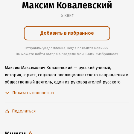
Максим Ковалевский
5 книг
Добавить в избранное
Отправим уведомление, когда появятся новинки.
Вы можете найти автора в разделе Мои Книги «Избранное»
Максим Максимович Ковалевский — русский учёный,
историк, юрист, социолог эволюционистского направления и
общественный деятель, один из руководителей русского
масонства, член I Государственной думы и Государственного
Показать полностью
совета. Большая часть его деятельности проходила за
границей, что, вместе с признанием его трудов в том числе
на иностранных языках, сыграло роль в получении им
Поделиться
известности в мире.
Википедия