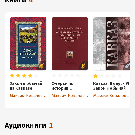
книги
4
Закон и обычай
Очерки по
Кавказ. Выпуск VII.
на Кавказе
истории
Закон и обычай
политических
Максим Ковалевский
Максим Ковалевский
Максим Ковалевский
учреждений
России
аудиокниги
1