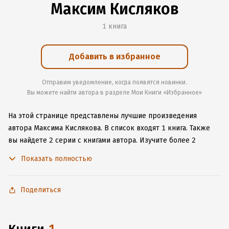
Максим Кисляков
1 книга
Добавить в избранное
Отправим уведомление, когда появятся новинки.
Вы можете найти автора в разделе Мои Книги «Избранное»
На этой странице представлены лучшие произведения
автора Максима Кислякова.
В список входят 1 книга.
Также
вы найдете 2 серии с книгами автора.
Изучите более 2
отзыва о творчестве автора и начните читать или слушать
Показать полностью
книги Максима Кислякова онлайн прямо на сайте, установите
наше удобное приложение для iOS или Android, чтобы
не расставаться с любимыми произведениями даже без
Поделиться
подключения к интернету.