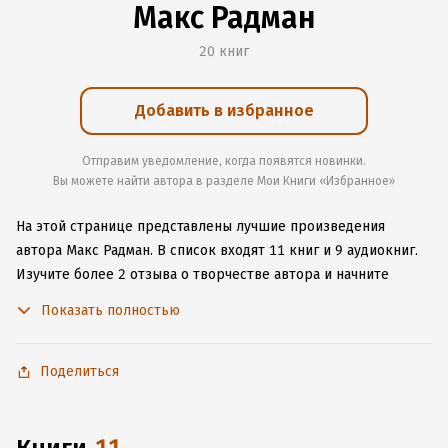
Макс Радман
20 книг
Добавить в избранное
Отправим уведомление, когда появятся новинки.
Вы можете найти автора в разделе Мои Книги «Избранное»
На этой странице представлены лучшие произведения
автора Макс Радман.
В список входят 11 книг и 9 аудиокниг.
Изучите более 2 отзыва о творчестве автора и начните
читать или слушать книги Макс Радман онлайн прямо
Показать полностью
на сайте, установите наше удобное приложение для iOS или
Android, чтобы не расставаться с любимыми произведениями
даже без подключения к интернету.
Поделиться