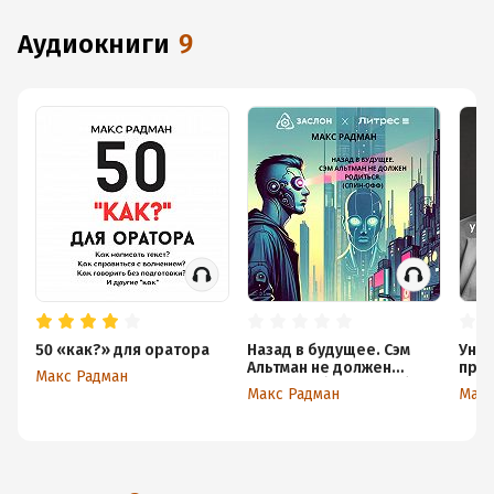
аудиокниги
9
50 «как?» для оратора
Назад в будущее. Сэм
Унив
Альтман не должен
пра
Макс Радман
родиться (Спин-офф)
псих
Макс Радман
Макс