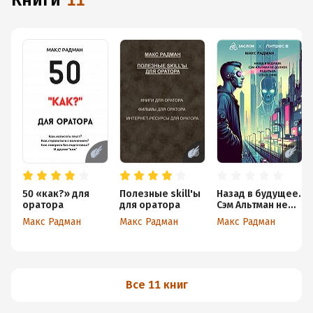
книги
11
50 «как?» для
Полезные skill'ы
Назад в будущее.
оратора
для оратора
Сэм Альтман не
должен родиться
Макс Радман
Макс Радман
Макс Радман
(Спин-офф)
Все 11 книг