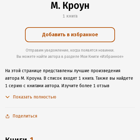
М. Кроун
1 книга
Добавить в избранное
Отправим уведомление, когда появятся новинки.
Вы можете найти автора в разделе Мои Книги «Избранное»
На этой странице представлены лучшие произведения
автора М. Кроуна.
В список входят 1 книга.
Также вы найдете
1 серию с книгами автора.
Изучите более 1 отзыв
о творчестве автора и начните читать или слушать книги М.
Показать полностью
Кроуна онлайн прямо на сайте, установите наше удобное
приложение для iOS или Android, чтобы не расставаться
с любимыми произведениями даже без подключения
Поделиться
к интернету.