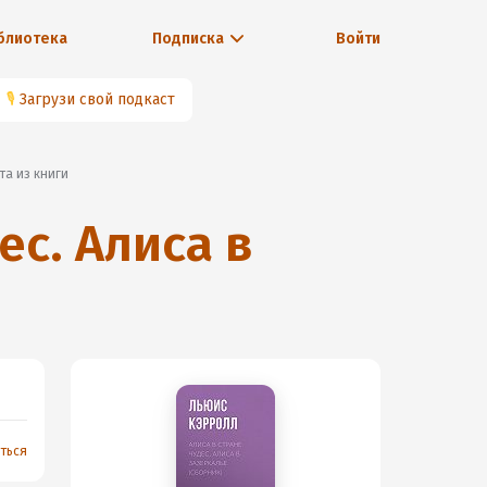
блиотека
Подписка
Войти
🎙
Загрузи свой подкаст
ата из книги
ес. Алиса в
ться