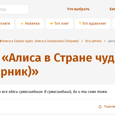
Что выбрать
Би
 книги
🔥
Новинки
❤️
Топ книг
🎙
Топ аудиокниг
📚Алиса в Стране чудес. Алиса в Зазеркалье (сборник)
Все цитаты
Цит
«
Алиса в Стране чуд
орник)
»
Мы все здесь сумасшедшие. Я сумасшедший, да и ты сама тоже.
Подели