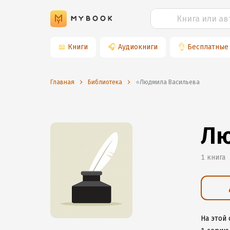
📖
Книги
🎧
Аудиокниги
👌
Бесплатные
Главная
Библиотека
⭐️Людмила Васильева
Лю
1 книга
На этой