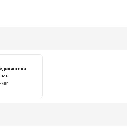
едицинский
тлас
книг