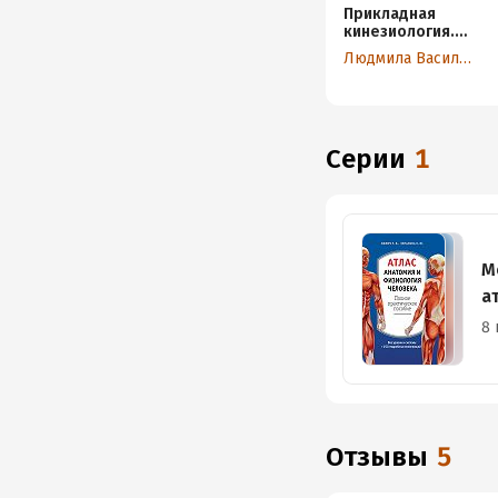
Прикладная
кинезиология.
Восстановление
Людмила Васильева
тонуса и
функций
скелетных мышц
Серии
1
М
а
8 
Отзывы
5