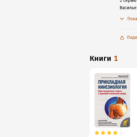
1 серию 
Василье
с любим
Пока
Поде
книги
1