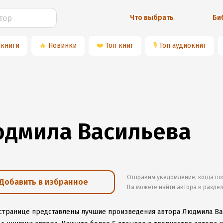
Что выбрать
Би
 книги
🔥
Новинки
❤️
Топ книг
🎙
Топ аудиокниг
дмила Васильева
Отправим уведомление, когда по
Добавить в избранное
Вы можете найти автора в разде
 странице представлены лучшие произведения автора Людмила Ва