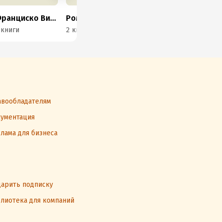
Франциско Виллингем
Роман Терушкин
Эдуард Первушкин
Ад
 книги
2 книги
4 книги
1 к
вообладателям
ументация
лама для бизнеса
арить подписку
лиотека для компаний