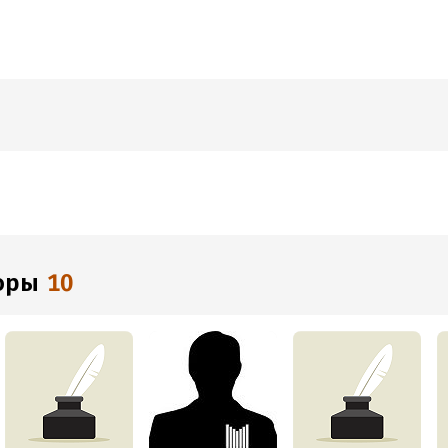
торы
10