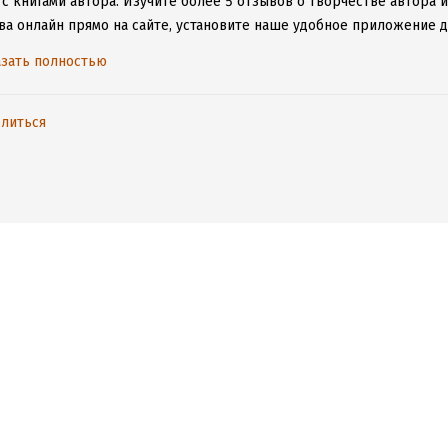
с книгами автора.
Изучите более 5 отзывов о творчестве автора 
ва онлайн прямо на сайте, установите наше удобное приложение дл
ыми произведениями даже без подключения к интернету.
зать полностью
литься