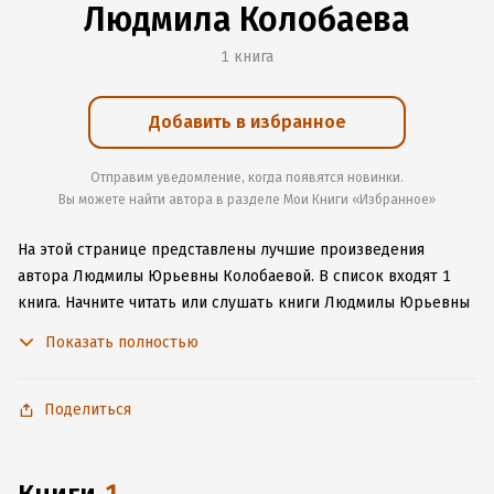
Людмила Колобаева
1 книга
Добавить в избранное
Отправим уведомление, когда появятся новинки.
Вы можете найти автора в разделе Мои Книги «Избранное»
На этой странице представлены лучшие произведения
автора Людмилы Юрьевны Колобаевой.
В список входят 1
книга.
Начните читать или слушать книги Людмилы Юрьевны
Колобаевой онлайн прямо на сайте, установите наше удобное
Показать полностью
приложение для iOS или Android, чтобы не расставаться
с любимыми произведениями даже без подключения
к интернету.
Поделиться