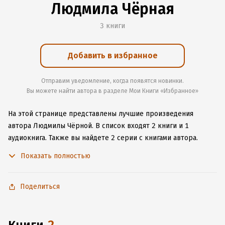
Людмила Чёрная
3 книги
Добавить в избранное
Отправим уведомление, когда появятся новинки.
Вы можете найти автора в разделе Мои Книги «Избранное»
На этой странице представлены лучшие произведения
автора Людмилы Чёрной.
В список входят 2 книги и 1
аудиокнига.
Также вы найдете 2 серии с книгами автора.
Изучите более 4 отзыва о творчестве автора и начните
Показать полностью
читать или слушать книги Людмилы Чёрной онлайн прямо
на сайте, установите наше удобное приложение для iOS или
Android, чтобы не расставаться с любимыми произведениями
Поделиться
даже без подключения к интернету.