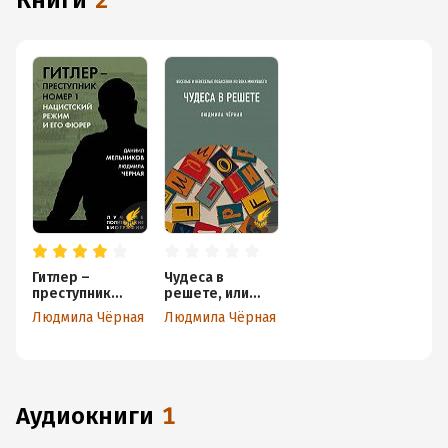
книги
2
Гитлер –
Чудеса в
преступник
решете, или
номер 1.
Веселые и
Людмила Чёрная
Людмила Чёрная
Нацистский
невеселые
режим и его
побасенки из
фюрер
века минувшего
аудиокниги
1