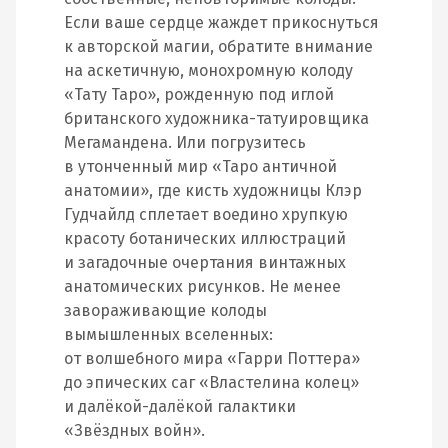
Если ваше сердце жаждет прикоснуться
к авторской магии, обратите внимание
на аскетичную, монохромную колоду
«Тату Таро», рожденную под иглой
британского художника-татуировщика
Мегамандена. Или погрузитесь
в утонченный мир «Таро античной
анатомии», где кисть художницы Клэр
Гудчайлд сплетает воедино хрупкую
красоту ботанических иллюстраций
и загадочные очертания винтажных
анатомических рисунков. Не менее
завораживающие колоды
вымышленных вселенных:
от волшебного мира «Гарри Поттера»
до эпических саг «Властелина колец»
и далёкой-далёкой галактики
«Звёздных войн».