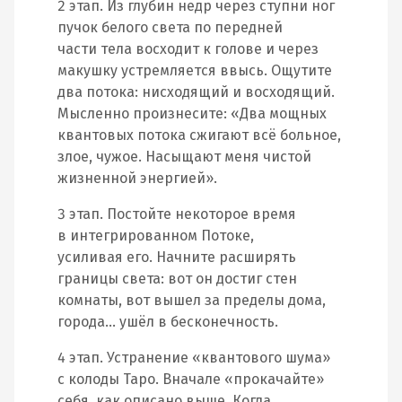
2 этап. Из глубин недр через ступни ног
пучок белого света по передней
части тела восходит к голове и через
макушку устремляется ввысь. Ощутите
два потока: нисходящий и восходящий.
Мысленно произнесите: «Два мощных
квантовых потока сжигают всё больное,
злое, чужое. Насыщают меня чистой
жизненной энергией».
3 этап. Постойте некоторое время
в интегрированном Потоке,
усиливая его. Начните расширять
границы света: вот он достиг стен
комнаты, вот вышел за пределы дома,
города… ушёл в бесконечность.
4 этап. Устранение «квантового шума»
с колоды Таро. Вначале «прокачайте»
себя, как описано выше. Когда