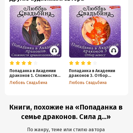
Попаданка в Академии
Попаданка в Академии
Се
драконов 1. Сложности
драконов 3. Отбор
пр
драконопонимания
невест
ра
Любовь Свадьбина
Любовь Свадьбина
Лю
Книги, похожие на «Попаданка в
семье драконов. Сила д...»
По жанру, теме или стилю автора