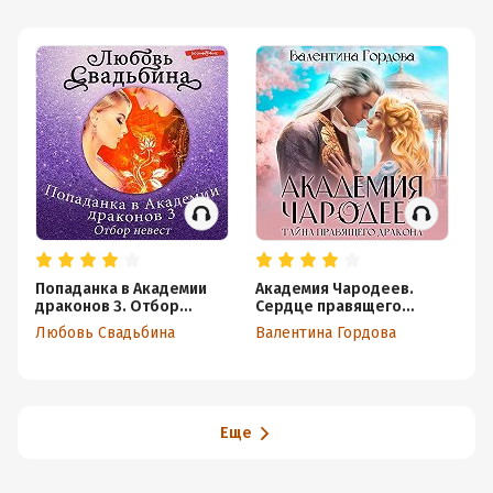
Попаданка в Академии
Академия Чародеев.
По
драконов 3. Отбор
Сердце правящего
др
невест
дракона
Е
Любовь Свадьбина
Валентина Гордова
Лю
Э
Еще