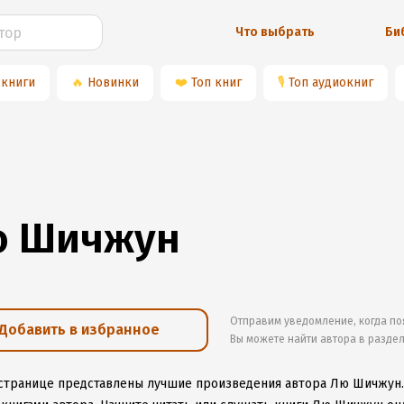
Что выбрать
Би
 книги
🔥
Новинки
❤️
Топ книг
🎙
Топ аудиокниг
ю Шичжун
Отправим уведомление, когда по
Добавить в избранное
Вы можете найти автора в разде
 странице представлены лучшие произведения автора Лю Шичжун