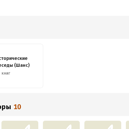
сторические
еседы (Шанс)
 книг
торы
10