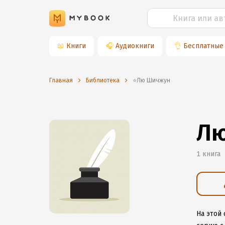
📖
Книги
🎧
Аудиокниги
👌
Бесплатные
Главная
Библиотека
⭐️Лю Шичжун
Л
1 книга
На этой