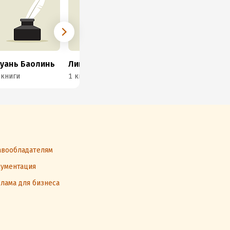
уань Баолинь
Лина Вань
Шэнь Чжэньхуэй
Ван
 книги
1 книга
1 книга
1 к
вообладателям
ументация
лама для бизнеса