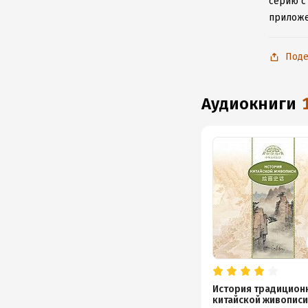
серию с
приложе
Поде
аудиокниги
История традицион
китайской живопис