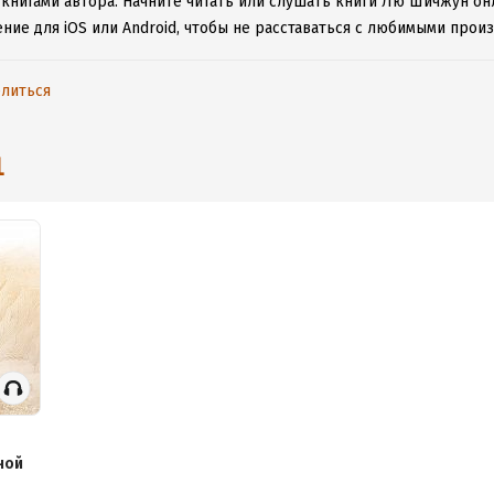
 книгами автора.
Начните читать или слушать книги Лю Шичжун онл
ние для iOS или Android, чтобы не расставаться с любимыми прои
литься
1
ной
и