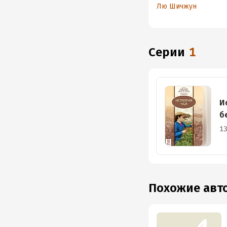
Лю Шичжун
Серии
1
И
б
13
Похожие ав