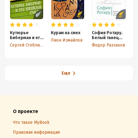
Кутюрье
Курам на смех
София Ротару.
И
Биберман и его
Белый танец
И
Лион Измайлов
еврейское
хуторянки
Р
Сергей Стеблиненко
Федор Раззаков
На
счастье
п
Еще
О проекте
Что такое MyBook
Правовая информация