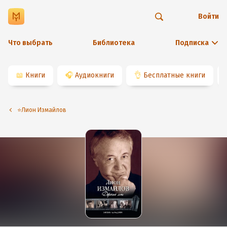
Войти
Что выбрать
Библиотека
Подписка
📖
Книги
🎧
Аудиокниги
👌
Бесплатные книги
⭐️Лион Измайлов