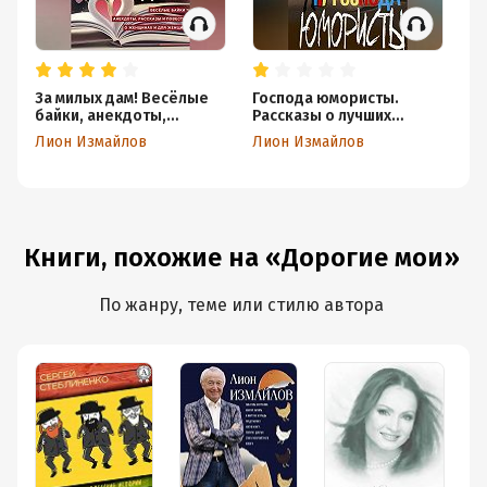
За милых дам! Весёлые
Господа юмористы.
Я 
байки, анекдоты,
Рассказы о лучших
мо
рассказы и повести о
сатириках страны, байки
се
Лион Измайлов
Лион Измайлов
Ли
женщинах и для женщин
и записки на полях
Книги, похожие на «Дорогие мои»
По жанру, теме или стилю автора